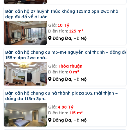
Bán căn hộ 27 huỳnh thúc kháng 125m2 3pn 2wc nhà
đẹp đủ đồ về ở luôn
Giá:
10 Tỷ
Diện tích:
125 m²
Đống Đa, Hà Nội
Bán căn hộ chung cư m3-m4 nguyễn chí thanh – đống đa
155m 4pn 2wc nhà...
Giá:
Thỏa thuận
Diện tích:
0 m²
Đống Đa, Hà Nội
Bán căn hộ chung cư hà thành plaza 102 thái thịnh –
đống đa 115m 3pn...
Giá:
4.88 Tỷ
Diện tích:
115 m²
Đống Đa, Hà Nội