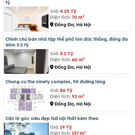
tỷ
Giá:
4.25 Tỷ
Diện tích:
70 m²
Đống Đa, Hà Nội
Chính chủ bán nhà tập thể phố tôn đức thắng, đống đa
60m 3.2 tỷ
Giá:
3.2 Tỷ
Diện tích:
60 m²
Đống Đa, Hà Nội
Chung cư the ninety complex, 90 đường láng
Giá:
86 Tỷ
Diện tích:
92 m²
Đống Đa, Hà Nội
Căn lô góc siêu đẹp full nội thất kèm theo
Giá:
19 Tỷ
Diện tích:
137 m²