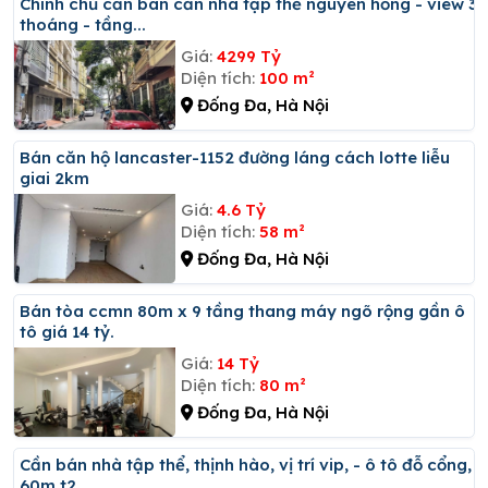
Chính chủ cần bán căn nhà tập thể nguyên hồng - view 3
thoáng - tầng...
Giá:
4299 Tỷ
Diện tích:
100 m²
Đống Đa, Hà Nội
Bán căn hộ lancaster-1152 đường láng cách lotte liễu
giai 2km
Giá:
4.6 Tỷ
Diện tích:
58 m²
Đống Đa, Hà Nội
Bán tòa ccmn 80m x 9 tầng thang máy ngõ rộng gần ô
tô giá 14 tỷ.
Giá:
14 Tỷ
Diện tích:
80 m²
Đống Đa, Hà Nội
Cần bán nhà tập thể, thịnh hào, vị trí vip, - ô tô đỗ cổng,
60m t2,...