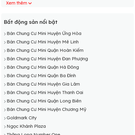
Xem thêm
Bán Chung Cư Mini Huyện Gia Lâm
Bán Chung Cư Mini Huyện Hoài Đức
Bán Chung Cư Mini Huyện Mê Linh
Bất động sản nổi bật
Bán Chung Cư Mini Huyện Mỹ Đức
Bán Chung Cư Mini Huyện Ứng Hòa
Bán Chung Cư Mini Huyện Phú Xuyên
Bán Chung Cư Mini Huyện Mê Linh
Bán Chung Cư Mini Huyện Phúc Thọ
Bán Chung Cư Mini Quận Hoàn Kiếm
Bán Chung Cư Mini Huyện Quốc Oai
Bán Chung Cư Mini Huyện Đan Phượng
Bán Chung Cư Mini Huyện Sóc Sơn
Bán Chung Cư Mini Quận Hà Đông
Bán Chung Cư Mini Huyện Thạch Thất
Bán Chung Cư Mini Quận Ba Đình
Bán Chung Cư Mini Huyện Thanh Oai
Bán Chung Cư Mini Huyện Gia Lâm
Bán Chung Cư Mini Huyện Thanh Trì
Bán Chung Cư Mini Huyện Thanh Oai
Bán Chung Cư Mini Huyện Thường Tín
Bán Chung Cư Mini Quận Long Biên
Bán Chung Cư Mini Huyện Ứng Hòa
Bán Chung Cư Mini Huyện Chương Mỹ
Goldmark City
Ngọc Khánh Plaza
Thăng Long Number One