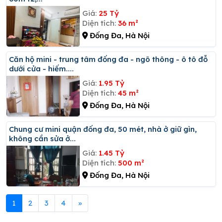
Giá:
25 Tỷ
Diện tích:
36 m²
Đống Đa, Hà Nội
Căn hộ mini - trung tâm đống đa - ngõ thông - ô tô đỗ
dưới cửa - hiếm....
Giá:
1.95 Tỷ
Diện tích:
45 m²
Đống Đa, Hà Nội
Chung cư mini quận đống đa, 50 mét, nhà ở giữ gìn,
không cần sửa ở...
Giá:
1.45 Tỷ
Diện tích:
500 m²
Đống Đa, Hà Nội
1
2
3
4
»