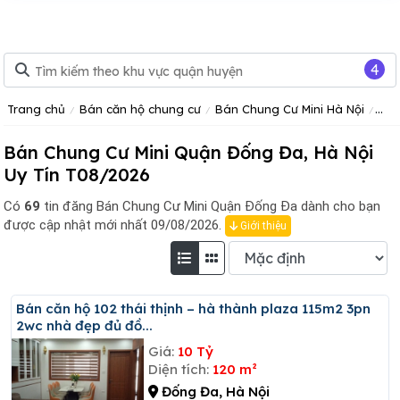
4
Trang chủ
Bán căn hộ chung cư
Bán Chung Cư Mini Hà Nội
Bán
Bán Chung Cư Mini Quận Đống Đa, Hà Nội
Uy Tín T08/2026
Có
69
tin đăng
Bán Chung Cư Mini Quận Đống Đa dành cho bạn
được cập nhật mới nhất 09/08/2026.
Giới thiệu
Bán căn hộ 102 thái thịnh – hà thành plaza 115m2 3pn
2wc nhà đẹp đủ đồ...
Giá:
10 Tỷ
Diện tích:
120 m²
Đống Đa, Hà Nội