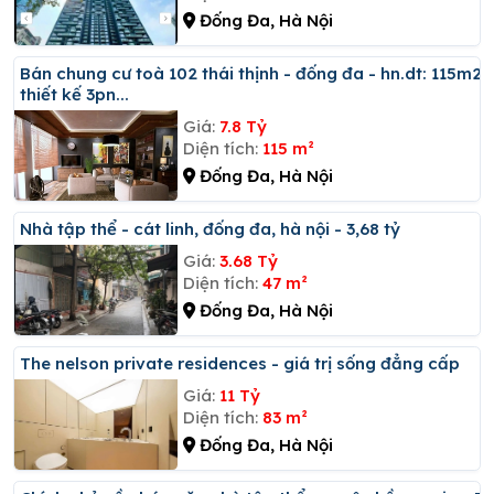
Đống Đa, Hà Nội
Bán chung cư toà 102 thái thịnh - đống đa - hn.dt: 115m2
thiết kế 3pn...
Giá:
7.8 Tỷ
Diện tích:
115 m²
Đống Đa, Hà Nội
Nhà tập thể - cát linh, đống đa, hà nội - 3,68 tỷ
Giá:
3.68 Tỷ
Diện tích:
47 m²
Đống Đa, Hà Nội
The nelson private residences - giá trị sống đẳng cấp
Giá:
11 Tỷ
Diện tích:
83 m²
Đống Đa, Hà Nội