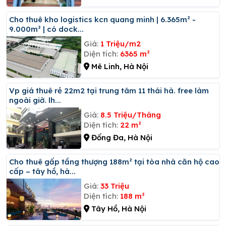
Cho thuê kho logistics kcn quang minh | 6.365m² -
9.000m² | có dock...
Giá:
1 Triệu/m2
Diện tích:
6365 m²
Mê Linh, Hà Nội
Vp giá thuê rẻ 22m2 tại trung tâm 11 thái hà. free làm
ngoài giờ. lh...
Giá:
8.5 Triệu/Tháng
Diện tích:
22 m²
Đống Đa, Hà Nội
Cho thuê gấp tầng thượng 188m² tại tòa nhà căn hộ cao
cấp – tây hồ, hà...
Giá:
33 Triệu
Diện tích:
188 m²
Tây Hồ, Hà Nội