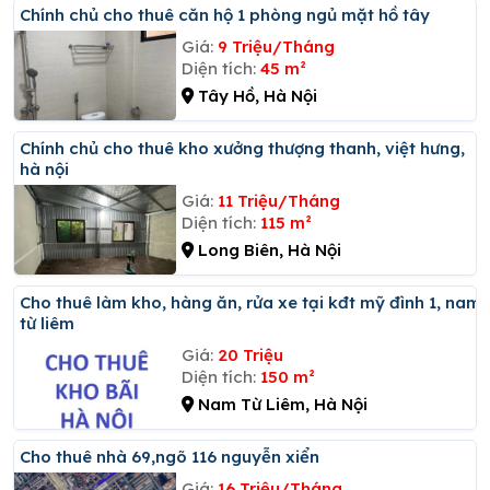
Chính chủ cho thuê căn hộ 1 phòng ngủ mặt hồ tây
Giá:
9 Triệu/Tháng
Diện tích:
45 m²
Tây Hồ, Hà Nội
Chính chủ cho thuê kho xưởng thượng thanh, việt hưng,
hà nội
Giá:
11 Triệu/Tháng
Diện tích:
115 m²
Long Biên, Hà Nội
Cho thuê làm kho, hàng ăn, rửa xe tại kđt mỹ đình 1, nam
từ liêm
Giá:
20 Triệu
Diện tích:
150 m²
Nam Từ Liêm, Hà Nội
Cho thuê nhà 69,ngõ 116 nguyễn xiển
Giá:
16 Triệu/Tháng