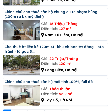
Chính chủ cho thuê căn hộ chung cư 18 phạm hùng
(100m ra bx mỹ đình)
Giá:
16 Triệu/Tháng
Diện tích:
127 m²
Nam Từ Liêm, Hà Nội
Cho thuê bt liền kề 120m 4t- khu cb ban tw đảng - oto
tránh- lô góc 3...
Giá:
22 Triệu/Tháng
Diện tích:
120 m²
Long Biên, Hà Nội
Chính chủ cho thuê căn hộ mới tinh 100%, full đồ
Giá:
Thỏa thuận
Diện tích:
58.9 m²
Tây Hồ, Hà Nội