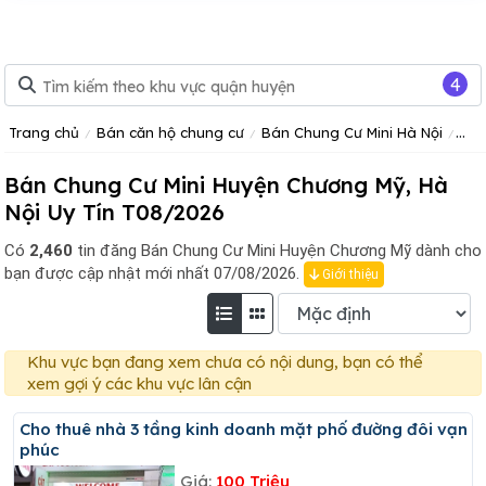
4
Trang chủ
Bán căn hộ chung cư
Bán Chung Cư Mini Hà Nội
Bán
Bán Chung Cư Mini Huyện Chương Mỹ, Hà
Nội Uy Tín T08/2026
Có
2,460
tin đăng
Bán Chung Cư Mini Huyện Chương Mỹ dành cho
bạn được cập nhật mới nhất 07/08/2026.
Giới thiệu
Khu vực bạn đang xem chưa có nội dung, bạn có thể
xem gợi ý các khu vực lân cận
Cho thuê nhà 3 tầng kinh doanh mặt phố đường đôi vạn
phúc
Giá:
100 Triệu