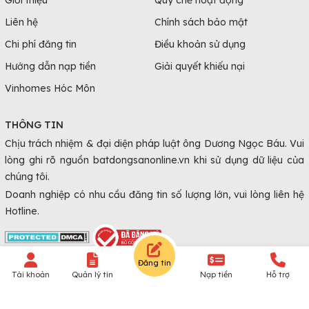
Liên hệ
Chính sách bảo mật
Chi phí đăng tin
Điều khoản sử dụng
Hướng dẫn nạp tiền
Giải quyết khiếu nại
Vinhomes Hóc Môn
THÔNG TIN
Chịu trách nhiệm & đại diện pháp luật ông Dương Ngọc Báu. Vui
lòng ghi rõ nguồn batdongsanonline.vn khi sử dụng dữ liệu của
chúng tôi.
Doanh nghiệp có nhu cầu đăng tin số lượng lớn, vui lòng liên hệ
Hotline.
Đăng tin
© Copyright 2010 - 2026 Batdongsanonline.vn.
Tài khoản
Quản lý tin
Nạp tiền
Hỗ trợ