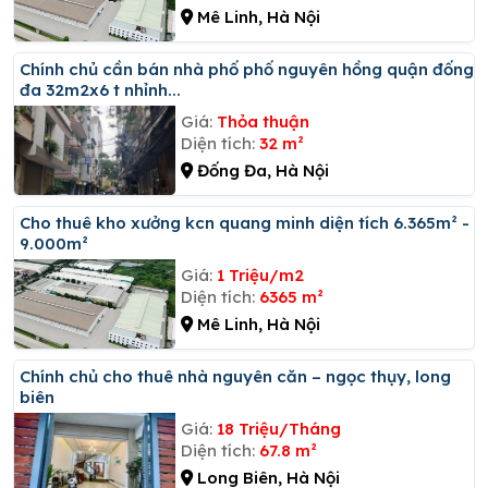
Mê Linh, Hà Nội
Chính chủ cần bán nhà phố phố nguyên hồng quận đống
đa 32m2x6 t nhỉnh...
Giá:
Thỏa thuận
Diện tích:
32 m²
Đống Đa, Hà Nội
Cho thuê kho xưởng kcn quang minh diện tích 6.365m² -
9.000m²
Giá:
1 Triệu/m2
Diện tích:
6365 m²
Mê Linh, Hà Nội
Chính chủ cho thuê nhà nguyên căn – ngọc thụy, long
biên
Giá:
18 Triệu/Tháng
Diện tích:
67.8 m²
Long Biên, Hà Nội