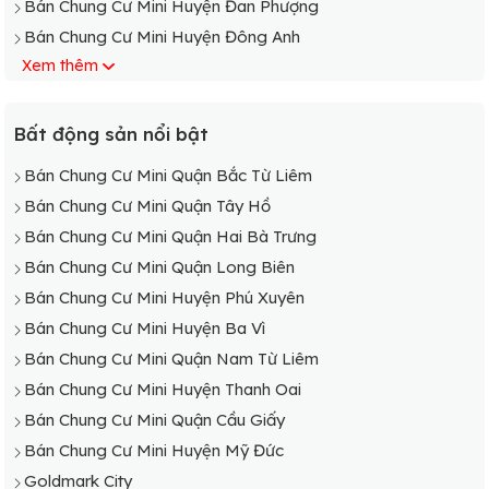
Bán Chung Cư Mini Huyện Đan Phượng
Bán Chung Cư Mini Huyện Đông Anh
Xem thêm
Bán Chung Cư Mini Huyện Gia Lâm
Bán Chung Cư Mini Huyện Hoài Đức
Bán Chung Cư Mini Huyện Mê Linh
Bất động sản nổi bật
Bán Chung Cư Mini Huyện Mỹ Đức
Bán Chung Cư Mini Quận Bắc Từ Liêm
Bán Chung Cư Mini Huyện Phú Xuyên
Bán Chung Cư Mini Quận Tây Hồ
Bán Chung Cư Mini Huyện Phúc Thọ
Bán Chung Cư Mini Quận Hai Bà Trưng
Bán Chung Cư Mini Huyện Quốc Oai
Bán Chung Cư Mini Quận Long Biên
Bán Chung Cư Mini Huyện Sóc Sơn
Bán Chung Cư Mini Huyện Phú Xuyên
Bán Chung Cư Mini Huyện Thạch Thất
Bán Chung Cư Mini Huyện Ba Vì
Bán Chung Cư Mini Huyện Thanh Oai
Bán Chung Cư Mini Quận Nam Từ Liêm
Bán Chung Cư Mini Huyện Thanh Trì
Bán Chung Cư Mini Huyện Thanh Oai
Bán Chung Cư Mini Huyện Thường Tín
Bán Chung Cư Mini Quận Cầu Giấy
Bán Chung Cư Mini Huyện Ứng Hòa
Bán Chung Cư Mini Huyện Mỹ Đức
Goldmark City