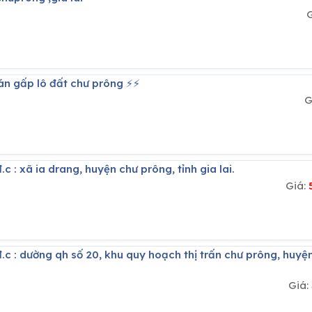
bán gấp lô đất chư prông ⚡️⚡️
G
.c : xã ia drang, huyện chư prông, tỉnh gia lai.
Giá:
 đ.c : dường qh số 20, khu quy hoạch thị trấn chư prông, huyệ
Giá: