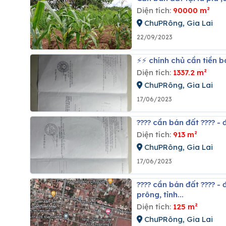
Diện tích:
90000 m²
ChưPRông, Gia Lai
22/09/2023
⚡️⚡️ chính chủ cần tiền 
Diện tích:
1337.2 m²
ChưPRông, Gia Lai
17/06/2023
???? cần bán đất ???? - đ
Diện tích:
913 m²
ChưPRông, Gia Lai
17/06/2023
???? cần bán đất ???? -
prông, tỉnh...
Diện tích:
125 m²
ChưPRông, Gia Lai