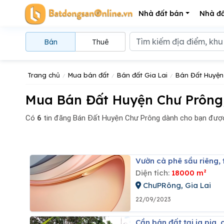
Nhà đất bán
Nhà đấ
Bán
Thuê
Trang chủ
Mua bán đất
Bán đất Gia Lai
Bán Đất Huyện
Mua Bán Đất Huyện Chư Prông, 
Có
6
tin đăng
Bán Đất Huyện Chư Prông dành cho bạn được
Vườn cà phê sầu riêng, 
Diện tích:
18000 m²
ChưPRông, Gia Lai
22/09/2023
Cần bán đất tại ia pia ,