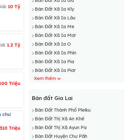
Bán Đất Xã Ia Ga
Giá:
10 Tỷ
Bán Đất Xã Ia Kly
Bán Đất Xã Ia Lâu
Bán Đất Xã Ia Me
Bán Đất Xã Ia Mơr
Bán Đất Xã Ia O
iá:
1.2 Tỷ
Bán Đất Xã Ia Phìn
Bán Đất Xã Ia Pia
Bán Đất Xã Ia Piơr
Xem thêm
Bán Đất Xã Ia Púch
500 Triệu
Bán Đất Xã Ia Tôr
Bán Đất Xã Ia Vê
Bán đất Gia Lai
Bán Đất Xã Thăng Hưng
Bán Đất Thành Phố Pleiku
n chư
Bán Đất Thị Xã An Khê
Bán Đất Thị Xã Ayun Pa
310 Triệu
Bán Đất Huyện Chư Păh