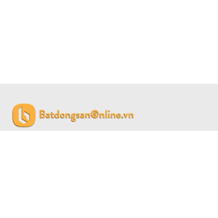
CÔNG TY CỔ PHẦN BẤT ĐỘNG SẢN SAIGON LAND
Giấy phép đăng ký kinh doanh số 0315459774 do Sở Kế
hoạch đầu tư Thành phố Hồ Chí Minh cấp 04/01/2019.
Số M2 Đường 38, Phường 6, Quận 4, TP Hồ Chí Minh.
0911798899 -