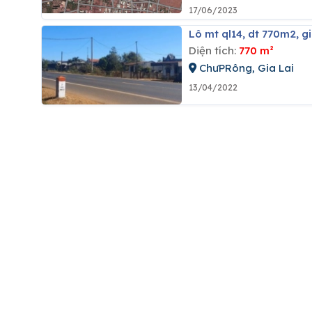
17/06/2023
Lô mt ql14, dt 770m2, gi
Diện tích:
770 m²
ChưPRông, Gia Lai
13/04/2022