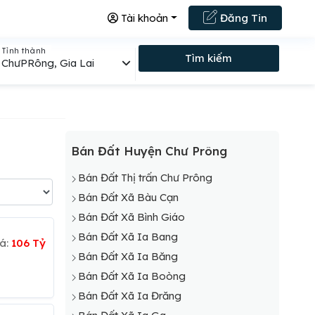
Tài khoản
Đăng Tin
Tỉnh thành
Tìm kiếm
ChưPRông, Gia Lai
Bán Đất Huyện Chư Prông
Bán Đất Thị trấn Chư Prông
Bán Đất Xã Bàu Cạn
Bán Đất Xã Bình Giáo
Bán Đất Xã Ia Bang
á:
106 Tỷ
Bán Đất Xã Ia Băng
Bán Đất Xã Ia Boòng
Bán Đất Xã Ia Đrăng