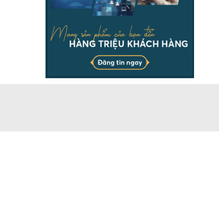
THÔNG TIN
Chịu trách nhiệm & đại diện pháp luật ông Dương Ngọc
Báu. Vui lòng ghi rõ nguồn batdongsanonline.vn khi sử
dụng dữ liệu của chúng tôi.
Doanh nghiệp có nhu cầu đăng tin số lượng lớn, vui lòng
liên hệ Hotline.