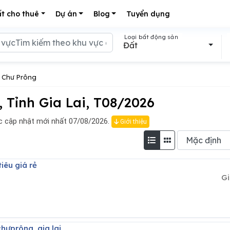
t cho thuê
Dự án
Blog
Tuyển dụng
Loại bất động sản
Đất
 Chư Prông
Tỉnh Gia Lai, T08/2026
 cập nhật mới nhất 07/08/2026.
Giới thiệu
tiêu giá rẻ
Gi
chưprông ,gia lai