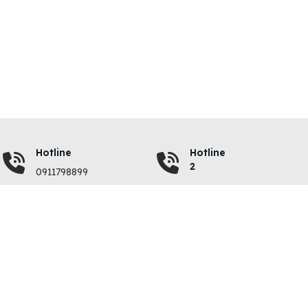
Hotline
Hotline
2
0911798899
VỀ CHÚNG TÔI
QUY ĐỊNH
Giới thiệu
Quy chế hoạt động
Liên hệ
Chính sách bảo mật
Chi phí đăng tin
Điều khoản sử dụng
Hướng dẫn nạp tiền
Giải quyết khiếu nại
Vinhomes Hóc Môn