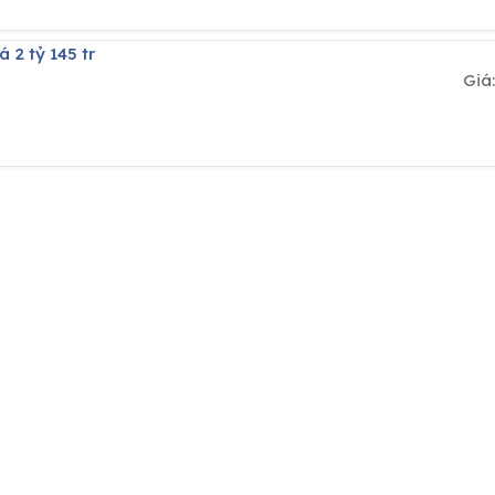
á 2 tỷ 145 tr
Giá