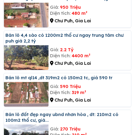
Giá:
950 Triệu
Diện tích:
480 m²
Chư Pưh, Gia Lai
Bán lô 4,4 sào có 1200m2 thổ cư ngay trung tâm chư
puh giá 2,2 tỷ
Giá:
2.2 Tỷ
Diện tích:
4400 m²
Chư Pưh, Gia Lai
Bán lô mt ql14 ,dt 319m2 có 150m2 tc, giá 590 tr
Giá:
590 Triệu
Diện tích:
319 m²
Chư Pưh, Gia Lai
Bán lô đất đẹp ngay ubnd nhơn hòa , dt: 210m2 có
100m2 thổ cư, giá...
Giá:
270 Triệu
Diện tích:
210 m²