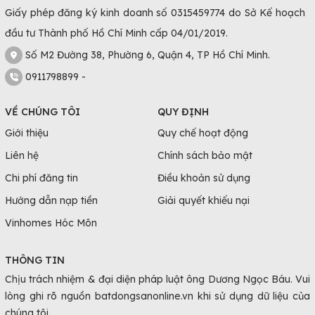
Giấy phép đăng ký kinh doanh số 0315459774 do Sở Kế hoạch
đầu tư Thành phố Hồ Chí Minh cấp 04/01/2019.
Số M2 Đường 38, Phường 6, Quận 4, TP Hồ Chí Minh.
0911798899 -
VỀ CHÚNG TÔI
QUY ĐỊNH
Giới thiệu
Quy chế hoạt động
Liên hệ
Chính sách bảo mật
Chi phí đăng tin
Điều khoản sử dụng
Hướng dẫn nạp tiền
Giải quyết khiếu nại
Vinhomes Hóc Môn
THÔNG TIN
Chịu trách nhiệm & đại diện pháp luật ông Dương Ngọc Báu. Vui
lòng ghi rõ nguồn batdongsanonline.vn khi sử dụng dữ liệu của
chúng tôi.