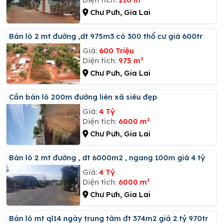
Chư Pưh, Gia Lai
Bán lô 2 mt đường ,dt 975m3 có 300 thổ cư giá 600tr
Giá:
600 Triệu
Diện tích:
975 m²
Chư Pưh, Gia Lai
Cần bán lô 200m đường liên xã siêu đẹp
Giá:
4 Tỷ
Diện tích:
6000 m²
Chư Pưh, Gia Lai
Bán lô 2 mt đường , dt 6000m2 , ngang 100m giá 4 tỷ
Giá:
4 Tỷ
Diện tích:
6000 m²
Chư Pưh, Gia Lai
Bán lô mt ql14 ngày trung tâm đt 374m2 giá 2 tỷ 970tr