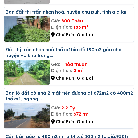
Bán đất thị trấn nhơn hoà, huyện chư pưh, tỉnh gia lai
Giá:
800 Triệu
Diện tích:
183 m²
Chư Pưh, Gia Lai
đất thị trấn nhơn hoà thổ cư bìa đỏ 190m2 gần chợ
huyện và khu trung...
Giá:
Thỏa thuận
Diện tích:
0 m²
Chư Pưh, Gia Lai
Bán lô đất có nhà 2 mặt tiên đường dt 672m2 có 400m2
thổ cư , ngang...
Giá:
2.2 Tỷ
Diện tích:
672 m²
Chư Pưh, Gia Lai
Cần bán gấp lô 480m2 mt ql14 ,có 100m2 tc,giá:950tr