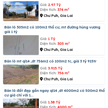
Giá:
2.97 Tỷ
Diện tích:
374 m²
Chư Pưh, Gia Lai
Bán lô 305m2 có 100m2 thổ cư, mt đường hùng vương
giá 1 tỷ
Giá:
1 Tỷ
Diện tích:
305 m²
Chư Pưh, Gia Lai
Bán lô mt ql14 ,dt 756m2 có 100m2 tc, giá 3 tỷ 915tr
Giá:
3.915 Tỷ
Diện tích:
756 m²
Chư Pưh, Gia Lai
Bán lô đất đẹp gần ngay ql14 ,dt 4000m2 có 500m2 thổ
cư giá chỉ với 1...
Giá:
1.38 Tỷ
Diện tích:
4000 m²