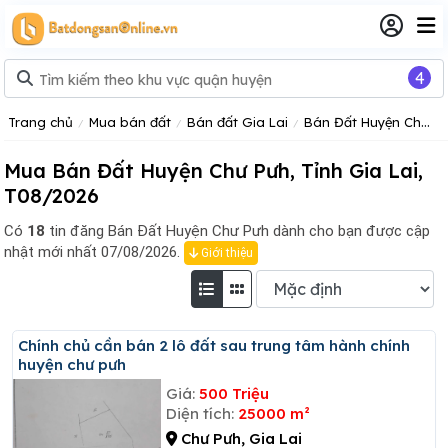
4
Trang chủ
Mua bán đất
Bán đất Gia Lai
Bán Đất Huyện Chư Pưh
Mua Bán Đất Huyện Chư Pưh, Tỉnh Gia Lai,
T08/2026
Có
18
tin đăng
Bán Đất Huyện Chư Pưh dành cho bạn được cập
nhật mới nhất 07/08/2026.
Giới thiệu
Chính chủ cần bán 2 lô đất sau trung tâm hành chính
huyện chư pưh
Giá:
500 Triệu
Diện tích:
25000 m²
Chư Pưh, Gia Lai