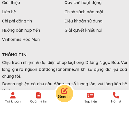
Giới thiệu
Quy chế hoạt động
Liên hệ
Chính sách bảo mật
Chi phí đăng tin
Điều khoản sử dụng
Hướng dẫn nạp tiền
Giải quyết khiếu nại
Vinhomes Hóc Môn
THÔNG TIN
Chịu trách nhiệm & đại diện pháp luật ông Dương Ngọc Báu. Vui
lòng ghi rõ nguồn batdongsanonline.vn khi sử dụng dữ liệu của
chúng tôi.
Doanh nghiệp có nhu cầu đăng tin số lượng lớn, vui lòng liên hệ
Hotline.
Đăng tin
Tài khoản
Quản lý tin
Nạp tiền
Hỗ trợ
© Copyright 2010 - 2026 Batdongsanonline.vn.