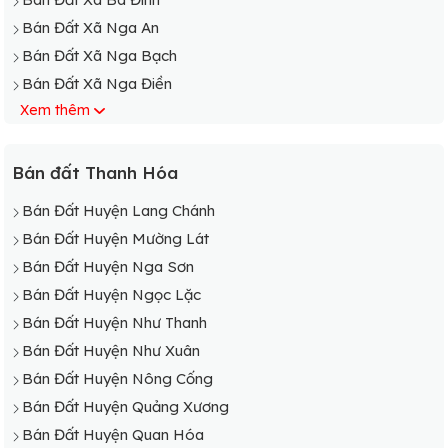
Bán Đất Xã Nga An
Bán Đất Xã Nga Bạch
Bán Đất Xã Nga Điền
Xem thêm
Bán Đất Xã Nga Giáp
Bán Đất Xã Nga Hải
Bán Đất Xã Nga Hưng
Bán đất Thanh Hóa
Bán Đất Xã Nga Liên
Bán Đất Huyện Lang Chánh
Bán Đất Xã Nga Lĩnh
Bán Đất Huyện Mường Lát
Bán Đất Xã Nga Mỹ
Bán Đất Huyện Nga Sơn
Bán Đất Xã Nga Nhân
Bán Đất Huyện Ngọc Lặc
Bán Đất Xã Nga Phú
Bán Đất Huyện Như Thanh
Bán Đất Xã Nga Tân
Bán Đất Huyện Như Xuân
Bán Đất Xã Nga Thạch
Bán Đất Huyện Nông Cống
Bán Đất Xã Nga Thái
Bán Đất Huyện Quảng Xương
Bán Đất Huyện Quan Hóa