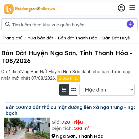
4
Trang chủ
Mua bán đất
Bán đất Thanh Hóa
Bán Đất Huyện Nga Sơn Tỉnh Thanh Hóa
Bán Đất Huyện Nga Sơn, Tỉnh Thanh Hóa -
T08/2026
Có
1
tin đăng
Bán Đất Huyện Nga Sơn dành cho bạn được cập
nhật mới nhất 07/08/2026.
Giới thiệu
Bán 100m2 đất thổ cư mặt đường liên xã nga trung - nga
bạch
Giá:
720 Triệu
Diện tích:
100 m²
Nga Sơn, Thanh Hóa