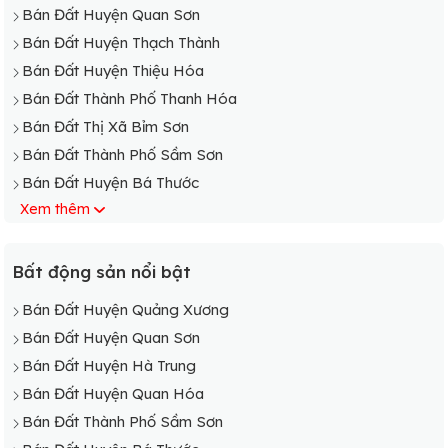
Bán Đất Huyện Quan Sơn
Bán Đất Huyện Thạch Thành
Bán Đất Huyện Thiệu Hóa
Bán Đất Thành Phố Thanh Hóa
Bán Đất Thị Xã Bỉm Sơn
Bán Đất Thành Phố Sầm Sơn
Bán Đất Huyện Bá Thước
Xem thêm
Bán Đất Huyện Cẩm Thủy
Bán Đất Huyện Đông Sơn
Bán Đất Huyện Hà Trung
Bất động sản nổi bật
Bán Đất Huyện Hậu Lộc
Bán Đất Huyện Quảng Xương
Bán Đất Huyện Hoằng Hóa
Bán Đất Huyện Quan Sơn
Bán Đất Huyện Hà Trung
Bán Đất Huyện Quan Hóa
Bán Đất Thành Phố Sầm Sơn