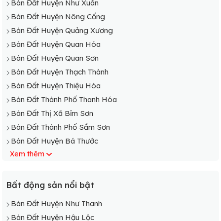
Bán Đất Huyện Như Xuân
Bán Đất Huyện Nông Cống
Bán Đất Huyện Quảng Xương
Bán Đất Huyện Quan Hóa
Bán Đất Huyện Quan Sơn
Bán Đất Huyện Thạch Thành
Bán Đất Huyện Thiệu Hóa
Bán Đất Thành Phố Thanh Hóa
Bán Đất Thị Xã Bỉm Sơn
Bán Đất Thành Phố Sầm Sơn
Bán Đất Huyện Bá Thước
Xem thêm
Bán Đất Huyện Cẩm Thủy
Bán Đất Huyện Đông Sơn
Bán Đất Huyện Hà Trung
Bất động sản nổi bật
Bán Đất Huyện Hậu Lộc
Bán Đất Huyện Như Thanh
Bán Đất Huyện Hoằng Hóa
Bán Đất Huyện Hậu Lộc