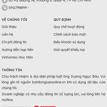
Số M2 Đường 38, Phường 6, Quận 4, TP Hồ Chí Minh.
0911798899 -
VỀ CHÚNG TÔI
QUY ĐỊNH
Giới thiệu
Quy chế hoạt động
Liên hệ
Chính sách bảo mật
Chi phí đăng tin
Điều khoản sử dụng
Hướng dẫn nạp tiền
Giải quyết khiếu nại
Vinhomes Hóc Môn
THÔNG TIN
Chịu trách nhiệm & đại diện pháp luật ông Dương Ngọc Báu. Vui
lòng ghi rõ nguồn batdongsanonline.vn khi sử dụng dữ liệu của
chúng tôi.
Doanh nghiệp có nhu cầu đăng tin số lượng lớn, vui lòng liên hệ
Hotline.