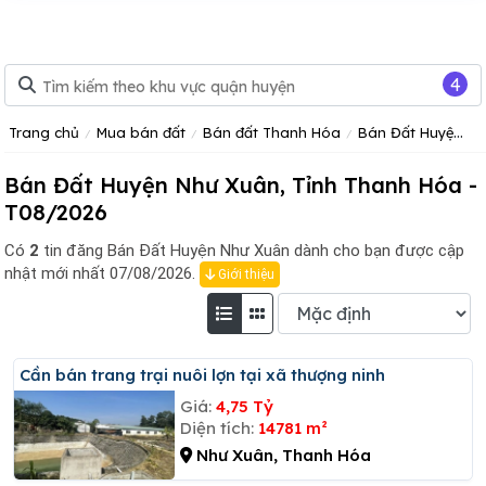
4
Trang chủ
Mua bán đất
Bán đất Thanh Hóa
Bán Đất Huyện Như Xuân Tỉnh Thanh Hóa
Bán Đất Huyện Như Xuân, Tỉnh Thanh Hóa -
T08/2026
Có
2
tin đăng
Bán Đất Huyện Như Xuân dành cho bạn được cập
nhật mới nhất 07/08/2026.
Giới thiệu
Cần bán trang trại nuôi lợn tại xã thượng ninh
Giá:
4,75 Tỷ
Diện tích:
14781 m²
Như Xuân, Thanh Hóa