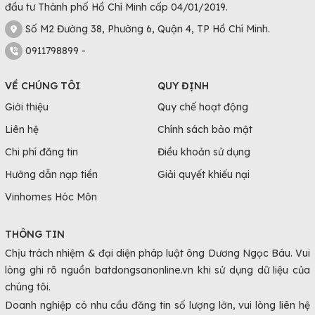
đầu tư Thành phố Hồ Chí Minh cấp 04/01/2019.
Số M2 Đường 38, Phường 6, Quận 4, TP Hồ Chí Minh.
0911798899 -
VỀ CHÚNG TÔI
QUY ĐỊNH
Giới thiệu
Quy chế hoạt động
Liên hệ
Chính sách bảo mật
Chi phí đăng tin
Điều khoản sử dụng
Hướng dẫn nạp tiền
Giải quyết khiếu nại
Vinhomes Hóc Môn
THÔNG TIN
Chịu trách nhiệm & đại diện pháp luật ông Dương Ngọc Báu. Vui
lòng ghi rõ nguồn batdongsanonline.vn khi sử dụng dữ liệu của
chúng tôi.
Doanh nghiệp có nhu cầu đăng tin số lượng lớn, vui lòng liên hệ