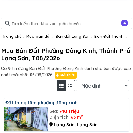
4
Trang chủ
Mua bán đất
Bán đất Lạng Sơn
Bán Đất Thành Phố Lạng Sơn
Mua Bán Đất Phường Đông Kinh, Thành Phố
Lạng Sơn, T08/2026
Có
9
tin đăng
Bán Đất Phường Đông Kinh dành cho bạn được cập
nhật mới nhất 06/08/2026.
Giới thiệu
đất trung tâm phường đông kinh
Giá:
740 Triệu
Diện tích:
63 m²
Lạng Sơn, Lạng Sơn