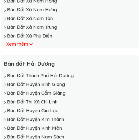
Bán Đất Xã Nam Hồng
Bán Đất Xã Nam Hưng
Bán Đất Xã Nam Tân
Bán Đất Xã Nam Trung
Bán Đất Xã Phú Điền
Xem thêm
Bán Đất Xã Quốc Tuấn
Bán Đất Xã Thái Tân
Bán Đất Xã Thanh Quang
Bán đất Hải Dương
Bán Đất Thành Phố Hải Dương
Bán Đất Huyện Bình Giang
Bán Đất Huyện Cẩm Giàng
Bán Đất Thị Xã Chí Linh
Bán Đất Huyện Gia Lộc
Bán Đất Huyện Kim Thành
Bán Đất Huyện Kinh Môn
Bán Đất Huyện Nam Sách