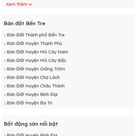
Xem thêm
Bán Đất Xã Thạnh Phong
Bán Đất Xã Mỹ An
Bán đất Bến Tre
Bán Đất Thành phố Bến Tre
Bán Đất Huyện Thạnh Phú
Bán Đất Huyện Mỏ Cày Nam
Bán Đất Huyện Mỏ Cày Bắc
Bán Đất Huyện Giồng Trôm
Bán Đất Huyện Chợ Lách
Bán Đất Huyện Châu Thành
Bán Đất Huyện Bình Đại
Bán Đất Huyện Ba Tri
Bất động sản nổi bật
Bán Đất Huyện Bình Đại