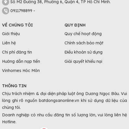
Số M2 Đường 38, Phường 6, Quận 4, TP Hồ Chí Minh.
0911798899 -
VỀ CHÚNG TÔI
QUY ĐỊNH
Giới thiệu
Quy chế hoạt động
Liên hệ
Chính sách bảo mật
Chi phí đăng tin
Điều khoản sử dụng
Hướng dẫn nạp tiền
Giải quyết khiếu nại
Vinhomes Hóc Môn
THÔNG TIN
Chịu trách nhiệm & đại diện pháp luật ông Dương Ngọc Báu. Vui
lòng ghi rõ nguồn batdongsanonline.vn khi sử dụng dữ liệu của
chúng tôi.
Doanh nghiệp có nhu cầu đăng tin số lượng lớn, vui lòng liên hệ
Hotline.