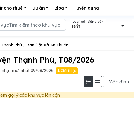
t cho thuê
Dự án
Blog
Tuyển dụng
Loại bất động sản
Đất
 Thạnh Phú
Bán Đất Xã An Thuận
yện Thạnh Phú, T08/2026
 nhật mới nhất 09/08/2026.
Giới thiệu
em gợi ý các khu vực lân cận