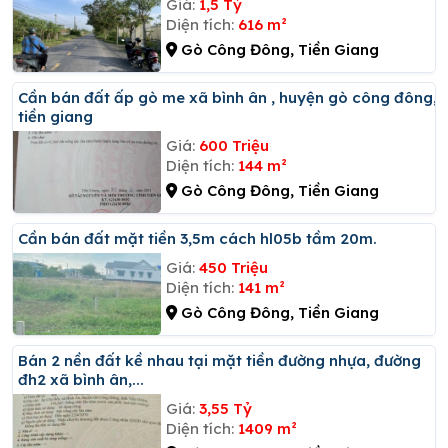
Giá:
1,5 Tỷ
Diện tích:
616 m²
Gò Công Đông, Tiền Giang
Cần bán đất ấp gò me xã bình ân , huyện gò công đông,
tiền giang
Giá:
600 Triệu
Diện tích:
144 m²
Gò Công Đông, Tiền Giang
Cần bán đất mặt tiền 3,5m cách hl05b tầm 20m.
Giá:
450 Triệu
Diện tích:
141 m²
Gò Công Đông, Tiền Giang
Bán 2 nền đất kề nhau tại mặt tiền đường nhựa, đường
đh2 xã bình ân,...
Giá:
3,55 Tỷ
Diện tích:
1409 m²