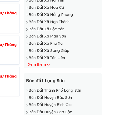
Bán Đất Xã Hải Yến
Bán Đất Xã Hoà Cư
ệu/Tháng
Bán Đất Xã Hồng Phong
Bán Đất Xã Hợp Thành
Bán Đất Xã Lộc Yên
Bán Đất Xã Mẫu Sơn
Bán Đất Xã Phú Xá
iệu/Tháng
Bán Đất Xã Song Giáp
Bán Đất Xã Tân Liên
Xem thêm
Bán Đất Xã Tân Thành
Bán Đất Xã Thạch Đạn
iệu/Tháng
Bán Đất Xã Thanh Loà
Bán đất Lạng Sơn
Bán Đất Xã Thụy Hùng
Bán Đất Thành Phố Lạng Sơn
Bán Đất Xã Xuân Long
Bán Đất Huyện Bắc Sơn
Bán Đất Xã Xuất Lễ
Bán Đất Huyện Bình Gia
Bán Đất Xã Yên Trạch
Bán Đất Huyện Cao Lộc