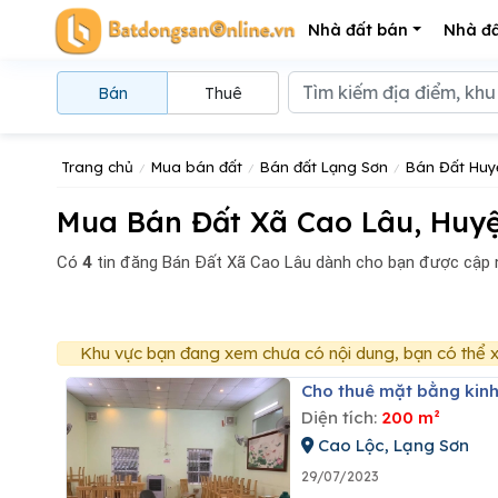
Nhà đất bán
Nhà đấ
Bán
Thuê
Trang chủ
Mua bán đất
Bán đất Lạng Sơn
Bán Đất Huy
Mua Bán Đất Xã Cao Lâu, Huyệ
Có
4
tin đăng
Bán Đất Xã Cao Lâu dành cho bạn được cập 
Khu vực bạn đang xem chưa có nội dung, bạn có thể x
Cho thuê mặt bằng kin
Diện tích:
200 m²
Cao Lộc, Lạng Sơn
29/07/2023