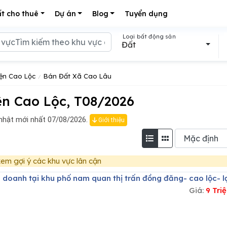
t cho thuê
Dự án
Blog
Tuyển dụng
Loại bất động sản
Đất
ện Cao Lộc
Bán Đất Xã Cao Lâu
n Cao Lộc, T08/2026
nhật mới nhất 07/08/2026.
Giới thiệu
em gợi ý các khu vực lân cận
h doanh tại khu phố nam quan thị trấn đồng đăng- cao lộc- l
Giá:
9 Tri