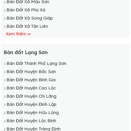
Bán Đất Xã Mẫu Sơn
Bán Đất Xã Phú Xá
Bán Đất Xã Song Giáp
Bán Đất Xã Tân Liên
Xem thêm
Bán Đất Xã Tân Thành
Bán Đất Xã Thạch Đạn
Bán Đất Xã Thanh Loà
Bán đất Lạng Sơn
Bán Đất Xã Thụy Hùng
Bán Đất Thành Phố Lạng Sơn
Bán Đất Xã Xuân Long
Bán Đất Huyện Bắc Sơn
Bán Đất Xã Xuất Lễ
Bán Đất Huyện Bình Gia
Bán Đất Xã Yên Trạch
Bán Đất Huyện Cao Lộc
Bán Đất Huyện Chi Lăng
Bán Đất Huyện Đình Lập
Bán Đất Huyện Hữu Lũng
Bán Đất Huyện Lộc Bình
Bán Đất Huyện Tràng Định