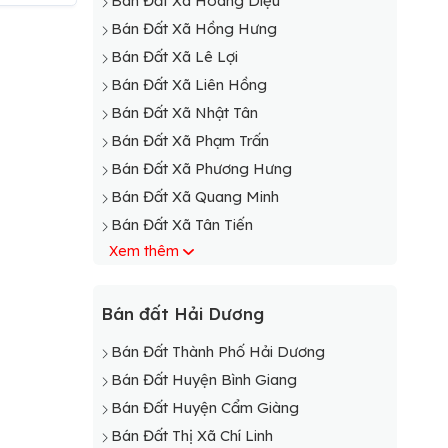
Bán Đất Xã Hoàng Diệu
Bán Đất Xã Hồng Hưng
Bán Đất Xã Lê Lợi
Bán Đất Xã Liên Hồng
Bán Đất Xã Nhật Tân
Bán Đất Xã Phạm Trấn
Bán Đất Xã Phương Hưng
Bán Đất Xã Quang Minh
Bán Đất Xã Tân Tiến
Xem thêm
Bán Đất Xã Thống Kênh
Bán Đất Xã Thống Nhất
Bán Đất Xã Toàn Thắng
Bán đất Hải Dương
Bán Đất Xã Trùng Khánh
Bán Đất Thành Phố Hải Dương
Bán Đất Xã Yết Kiêu
Bán Đất Huyện Bình Giang
Bán Đất Thị trấn Gia Lộc
Bán Đất Huyện Cẩm Giàng
Bán Đất Xã Đoàn Thượng
Bán Đất Thị Xã Chí Linh