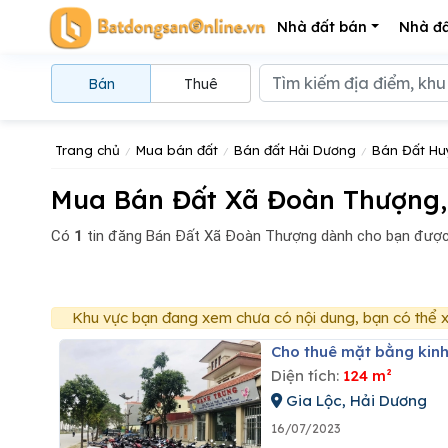
Nhà đất bán
Nhà đấ
Bán
Thuê
Trang chủ
Mua bán đất
Bán đất Hải Dương
Bán Đất Hu
Mua Bán Đất Xã Đoàn Thượng,
Có
1
tin đăng
Bán Đất Xã Đoàn Thượng dành cho bạn được 
Khu vực bạn đang xem chưa có nội dung, bạn có thể x
Cho thuê mặt bằng kin
Diện tích:
124 m²
Gia Lộc, Hải Dương
16/07/2023