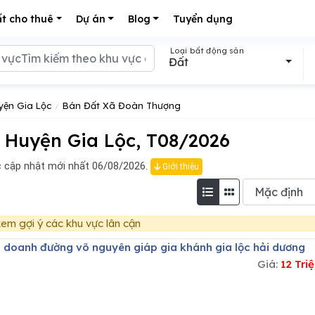
t cho thuê
Dự án
Blog
Tuyển dụng
Loại bất động sản
Đất
yện Gia Lộc
Bán Đất Xã Đoàn Thượng
 Huyện Gia Lộc, T08/2026
cập nhật mới nhất 06/08/2026.
Giới thiệu
em gợi ý các khu vực lân cận
h doanh đường võ nguyên giáp gia khánh gia lộc hải dương
Giá:
12 Tr