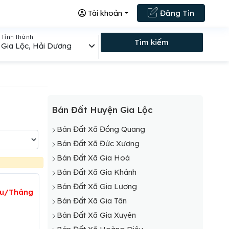
Tài khoản
Đăng Tin
Tỉnh thành
Tìm kiếm
Gia Lộc, Hải Dương
Bán Đất Huyện Gia Lộc
Bán Đất Xã Đồng Quang
Bán Đất Xã Đức Xương
Bán Đất Xã Gia Hoà
Bán Đất Xã Gia Khánh
Bán Đất Xã Gia Lương
iệu/Tháng
Bán Đất Xã Gia Tân
Bán Đất Xã Gia Xuyên