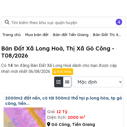
4
Trang chủ
Mua bán đất
Bán đất Tiền Giang
Bán Đất Thị Xã Gò Công
Bán Đất Xã Long Hoà, Thị Xã Gò Công -
T08/2026
Có
14
tin đăng
Bán Đất Xã Long Hoà dành cho bạn được cập
nhật mới nhất 06/08/2026.
Giới thiệu
2000m2 đất nền, có tới 500m2 thổ tại p.long hòa, tp gò
công, tiền...
Giá:
12 Tỷ
Diện tích:
2000 m²
Gò Công, Tiền Giang