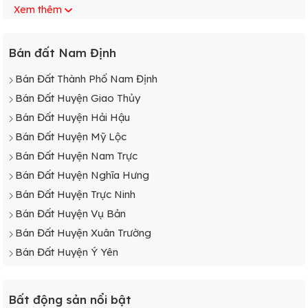
Xem thêm
Bán Đất Xã Nghĩa Phú
Bán Đất Xã Nghĩa Phúc
Bán Đất Xã Nghĩa Sơn
Bán đất Nam Định
Bán Đất Xã Nghĩa Tân
Bán Đất Thành Phố Nam Định
Bán Đất Xã Nghĩa Thái
Bán Đất Huyện Giao Thủy
Bán Đất Xã Nghĩa Thắng
Bán Đất Huyện Hải Hậu
Bán Đất Xã Nghĩa Thành
Bán Đất Huyện Mỹ Lộc
Bán Đất Xã Nghĩa Thịnh
Bán Đất Huyện Nam Trực
Bán Đất Xã Nghĩa Trung
Bán Đất Huyện Nghĩa Hưng
Bán Đất Huyện Trực Ninh
Bán Đất Huyện Vụ Bản
Bán Đất Huyện Xuân Trường
Bán Đất Huyện Ý Yên
Bất động sản nổi bật