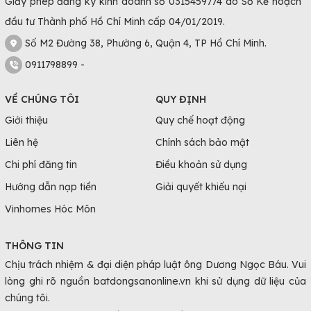
Giấy phép đăng ký kinh doanh số 0315459774 do Sở Kế hoạch
đầu tư Thành phố Hồ Chí Minh cấp 04/01/2019.
Số M2 Đường 38, Phường 6, Quận 4, TP Hồ Chí Minh.
0911798899 -
VỀ CHÚNG TÔI
QUY ĐỊNH
Giới thiệu
Quy chế hoạt động
Liên hệ
Chính sách bảo mật
Chi phí đăng tin
Điều khoản sử dụng
Hướng dẫn nạp tiền
Giải quyết khiếu nại
Vinhomes Hóc Môn
THÔNG TIN
Chịu trách nhiệm & đại diện pháp luật ông Dương Ngọc Báu. Vui
lòng ghi rõ nguồn batdongsanonline.vn khi sử dụng dữ liệu của
chúng tôi.