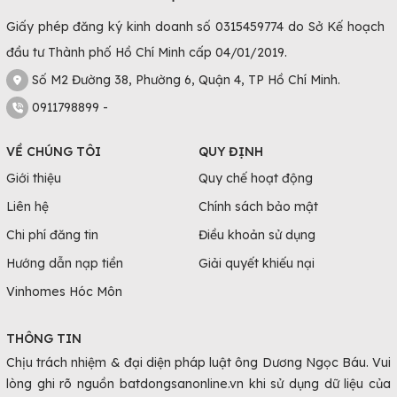
Giấy phép đăng ký kinh doanh số 0315459774 do Sở Kế hoạch
đầu tư Thành phố Hồ Chí Minh cấp 04/01/2019.
Số M2 Đường 38, Phường 6, Quận 4, TP Hồ Chí Minh.
0911798899 -
VỀ CHÚNG TÔI
QUY ĐỊNH
Giới thiệu
Quy chế hoạt động
Liên hệ
Chính sách bảo mật
Chi phí đăng tin
Điều khoản sử dụng
Hướng dẫn nạp tiền
Giải quyết khiếu nại
Vinhomes Hóc Môn
THÔNG TIN
Chịu trách nhiệm & đại diện pháp luật ông Dương Ngọc Báu. Vui
lòng ghi rõ nguồn batdongsanonline.vn khi sử dụng dữ liệu của