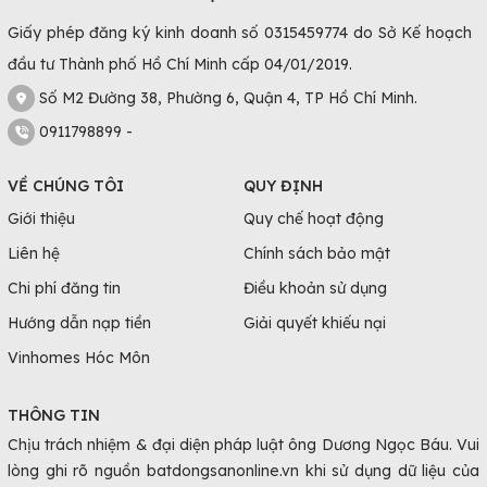
Giấy phép đăng ký kinh doanh số 0315459774 do Sở Kế hoạch
đầu tư Thành phố Hồ Chí Minh cấp 04/01/2019.
Số M2 Đường 38, Phường 6, Quận 4, TP Hồ Chí Minh.
0911798899 -
VỀ CHÚNG TÔI
QUY ĐỊNH
Giới thiệu
Quy chế hoạt động
Liên hệ
Chính sách bảo mật
Chi phí đăng tin
Điều khoản sử dụng
Hướng dẫn nạp tiền
Giải quyết khiếu nại
Vinhomes Hóc Môn
THÔNG TIN
Chịu trách nhiệm & đại diện pháp luật ông Dương Ngọc Báu. Vui
lòng ghi rõ nguồn batdongsanonline.vn khi sử dụng dữ liệu của