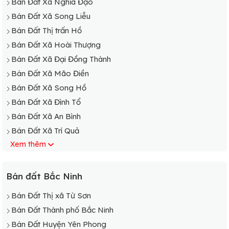
Bán Đất Xã Nghĩa Đạo
Bán Đất Xã Song Liễu
Bán Đất Thị trấn Hồ
Bán Đất Xã Hoài Thượng
Bán Đất Xã Đại Đồng Thành
Bán Đất Xã Mão Điền
Bán Đất Xã Song Hồ
Bán Đất Xã Đình Tổ
Bán Đất Xã An Bình
Bán Đất Xã Trí Quả
Xem thêm
Bán Đất Xã Gia Đông
Bán Đất Xã Thanh Khương
Bán đất Bắc Ninh
Bán Đất Thị xã Từ Sơn
Bán Đất Thành phố Bắc Ninh
Bán Đất Huyện Yên Phong