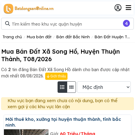
4
Trang chủ
Mua bán đất
Bán đất Bắc Ninh
Bán Đất Huyện Thuận Thành
Mua Bán Đất Xã Song Hồ, Huyện Thuận
Thành, T08/2026
Có
2
tin đăng
Bán Đất Xã Song Hồ dành cho bạn được cập nhật
mới nhất 08/08/2026.
Giới thiệu
Khu vực bạn đang xem chưa có nội dung, bạn có thể
xem gợi ý các khu vực lân cận
Mời thuê kho, xưởng tại huyện thuận thành, tỉnh bắc
ninh.
Giá:
60 Triệu/Tháng