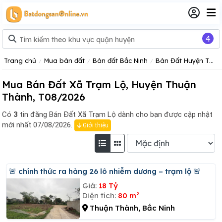
4
Trang chủ
Mua bán đất
Bán đất Bắc Ninh
Bán Đất Huyện Thuận Thành
Mua Bán Đất Xã Trạm Lộ, Huyện Thuận
Thành, T08/2026
Có
3
tin đăng
Bán Đất Xã Trạm Lộ dành cho bạn được cập nhật
mới nhất 07/08/2026.
Giới thiệu
🚨 chính thức ra hàng 26 lô nhiễm dương – trạm lộ 🚨
Giá:
18 Tỷ
Diện tích:
80 m²
Thuận Thành, Bắc Ninh