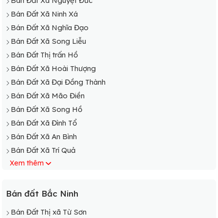
Bán Đất Xã Nguyệt Đức
Bán Đất Xã Ninh Xá
Bán Đất Xã Nghĩa Đạo
Bán Đất Xã Song Liễu
Bán Đất Thị trấn Hồ
Bán Đất Xã Hoài Thượng
Bán Đất Xã Đại Đồng Thành
Bán Đất Xã Mão Điền
Bán Đất Xã Song Hồ
Bán Đất Xã Đình Tổ
Bán Đất Xã An Bình
Bán Đất Xã Trí Quả
Xem thêm
Bán Đất Xã Gia Đông
Bán Đất Xã Thanh Khương
Bán đất Bắc Ninh
Bán Đất Thị xã Từ Sơn