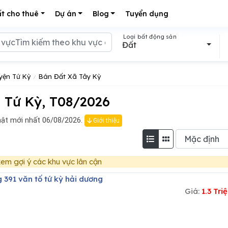
t cho thuê
Dự án
Blog
Tuyển dụng
Loại bất động sản
Đất
yện Tứ Kỳ
Bán Đất Xã Tây Kỳ
 Tứ Kỳ, T08/2026
ật mới nhất 06/08/2026.
Giới thiệu
em gợi ý các khu vực lân cận
 391 văn tố tứ kỳ hải dương
Giá:
1.3 Tr