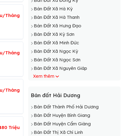
Bán Đất Xã Đông Kỳ
Bán Đất Xã Hà Kỳ
ệu/Tháng
Bán Đất Xã Hà Thanh
Bán Đất Xã Hưng Đạo
Bán Đất Xã Kỳ Sơn
Bán Đất Xã Minh Đức
Bán Đất Xã Ngọc Kỳ
ệu/Tháng
Bán Đất Xã Ngọc Sơn
Bán Đất Xã Nguyên Giáp
Xem thêm
Bán Đất Xã Phượng Kỳ
Bán Đất Xã Quang Khải
ệu/Tháng
Bán Đất Xã Quảng Nghiệp
Bán đất Hải Dương
Bán Đất Xã Quang Phục
Bán Đất Thành Phố Hải Dương
Bán Đất Xã Quang Trung
Bán Đất Huyện Bình Giang
Bán Đất Xã Tái Sơn
Bán Đất Huyện Cẩm Giàng
480 Triệu
Bán Đất Xã Tân Kỳ
Bán Đất Thị Xã Chí Linh