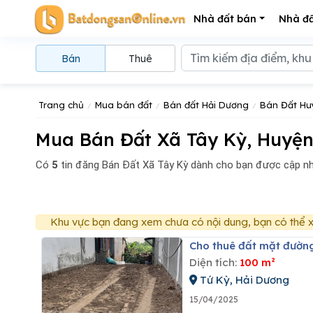
Nhà đất bán
Nhà đấ
Bán
Thuê
Trang chủ
Mua bán đất
Bán đất Hải Dương
Bán Đất Hu
Mua Bán Đất Xã Tây Kỳ, Huyện
Có
5
tin đăng
Bán Đất Xã Tây Kỳ dành cho bạn được cập nh
Khu vực bạn đang xem chưa có nội dung, bạn có thể x
Cho thuê đất mặt đường
Diện tích:
100 m²
Tứ Kỳ, Hải Dương
15/04/2025