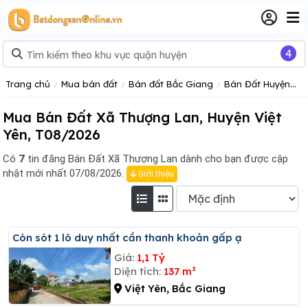
4
Trang chủ
Mua bán đất
Bán đất Bắc Giang
Bán Đất Huyện Việt Yên
Mua Bán Đất Xã Thượng Lan, Huyện Việt
Yên, T08/2026
Có
7
tin đăng
Bán Đất Xã Thượng Lan dành cho bạn được cập
nhật mới nhất 07/08/2026.
Giới thiệu
Còn sót 1 lô duy nhất cần thanh khoản gấp ạ
Giá:
1,1 Tỷ
Diện tích:
137 m²
Việt Yên, Bắc Giang