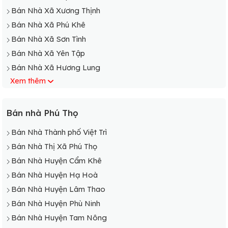
Bán Nhà Xã Xương Thịnh
Bán Nhà Xã Phú Khê
Bán Nhà Xã Sơn Tình
Bán Nhà Xã Yên Tập
Bán Nhà Xã Hương Lung
Xem thêm
Bán Nhà Xã Tạ Xá
Bán Nhà Xã Phú Lạc
Bán Nhà Xã Chương Xá
Bán nhà Phú Thọ
Bán Nhà Xã Hùng Việt
Bán Nhà Thành phố Việt Trì
Bán Nhà Xã Văn Khúc
Bán Nhà Thị Xã Phú Thọ
Bán Nhà Xã Yên Dưỡng
Bán Nhà Huyện Cẩm Khê
Bán Nhà Xã Điêu Lương
Bán Nhà Huyện Hạ Hoà
Bán Nhà Xã Đồng Lương
Bán Nhà Huyện Lâm Thao
Bán Nhà Huyện Phù Ninh
Bán Nhà Huyện Tam Nông