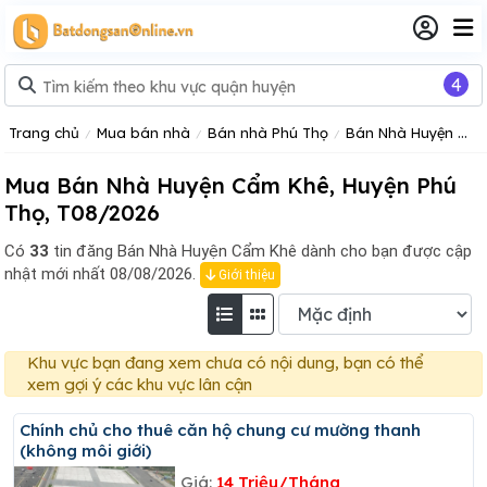
4
Trang chủ
Mua bán nhà
Bán nhà Phú Thọ
Bán Nhà Huyện Cẩm Khê
Mua Bán Nhà Huyện Cẩm Khê, Huyện Phú
Thọ, T08/2026
Có
33
tin đăng
Bán Nhà Huyện Cẩm Khê dành cho bạn được cập
nhật mới nhất 08/08/2026.
Giới thiệu
Khu vực bạn đang xem chưa có nội dung, bạn có thể
xem gợi ý các khu vực lân cận
Chính chủ cho thuê căn hộ chung cư mường thanh
(không môi giới)
Giá:
14 Triệu/Tháng