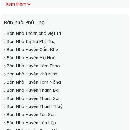
Xem thêm
Bán Nhà Xã Tạ Xá
Bán Nhà Xã Phú Lạc
Bán Nhà Xã Chương Xá
Bán nhà Phú Thọ
Bán Nhà Xã Hùng Việt
Bán Nhà Thành phố Việt Trì
Bán Nhà Xã Văn Khúc
Bán Nhà Thị Xã Phú Thọ
Bán Nhà Xã Yên Dưỡng
Bán Nhà Huyện Cẩm Khê
Bán Nhà Xã Điêu Lương
Bán Nhà Huyện Hạ Hoà
Bán Nhà Xã Đồng Lương
Bán Nhà Huyện Lâm Thao
Bán Nhà Huyện Phù Ninh
Bán Nhà Huyện Tam Nông
Bán Nhà Huyện Thanh Ba
Bán Nhà Huyện Thanh Sơn
Bán Nhà Huyện Thanh Thuỷ
Bán Nhà Huyện Tân Sơn
Bán Nhà Huyện Yên Lập