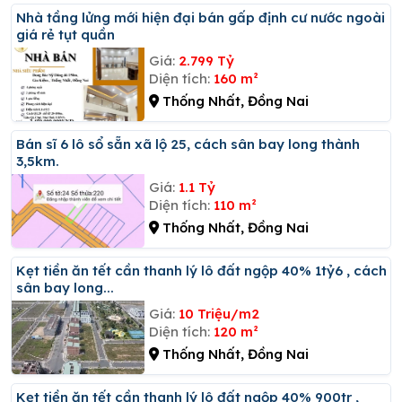
Nhà tầng lửng mới hiện đại bán gấp định cư nước ngoài
giá rẻ tụt quần
Giá:
2.799 Tỷ
Diện tích:
160 m²
Thống Nhất, Đồng Nai
Bán sĩ 6 lô sổ sẵn xã lộ 25, cách sân bay long thành
3,5km.
Giá:
1.1 Tỷ
Diện tích:
110 m²
Thống Nhất, Đồng Nai
Kẹt tiền ăn tết cần thanh lý lô đất ngộp 40% 1tỷ6 , cách
sân bay long...
Giá:
10 Triệu/m2
Diện tích:
120 m²
Thống Nhất, Đồng Nai
Kẹt tiền ăn tết cần thanh lý lô đất ngộp 40% 900tr ,