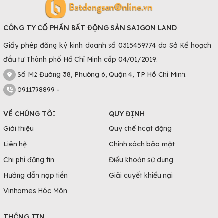
CÔNG TY CỔ PHẦN BẤT ĐỘNG SẢN SAIGON LAND
Giấy phép đăng ký kinh doanh số 0315459774 do Sở Kế hoạch
đầu tư Thành phố Hồ Chí Minh cấp 04/01/2019.
Số M2 Đường 38, Phường 6, Quận 4, TP Hồ Chí Minh.
0911798899 -
VỀ CHÚNG TÔI
QUY ĐỊNH
Giới thiệu
Quy chế hoạt động
Liên hệ
Chính sách bảo mật
Chi phí đăng tin
Điều khoản sử dụng
Hướng dẫn nạp tiền
Giải quyết khiếu nại
Vinhomes Hóc Môn
THÔNG TIN