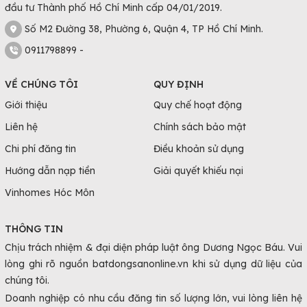
đầu tư Thành phố Hồ Chí Minh cấp 04/01/2019.
Số M2 Đường 38, Phường 6, Quận 4, TP Hồ Chí Minh.
0911798899 -
VỀ CHÚNG TÔI
QUY ĐỊNH
Giới thiệu
Quy chế hoạt động
Liên hệ
Chính sách bảo mật
Chi phí đăng tin
Điều khoản sử dụng
Hướng dẫn nạp tiền
Giải quyết khiếu nại
Vinhomes Hóc Môn
THÔNG TIN
Chịu trách nhiệm & đại diện pháp luật ông Dương Ngọc Báu. Vui
lòng ghi rõ nguồn batdongsanonline.vn khi sử dụng dữ liệu của
chúng tôi.
Doanh nghiệp có nhu cầu đăng tin số lượng lớn, vui lòng liên hệ