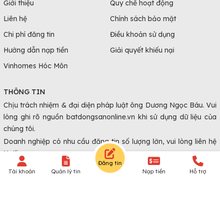
Giới thiệu
Quy chế hoạt động
Liên hệ
Chính sách bảo mật
Chi phí đăng tin
Điều khoản sử dụng
Hướng dẫn nạp tiền
Giải quyết khiếu nại
Vinhomes Hóc Môn
THÔNG TIN
Chịu trách nhiệm & đại diện pháp luật ông Dương Ngọc Báu. Vui
lòng ghi rõ nguồn batdongsanonline.vn khi sử dụng dữ liệu của
chúng tôi.
Doanh nghiệp có nhu cầu đăng tin số lượng lớn, vui lòng liên hệ
Hotline.
Đăng tin
Tài khoản
Quản lý tin
Nạp tiền
Hỗ trợ
© Copyright 2010 - 2026 Batdongsanonline.vn.