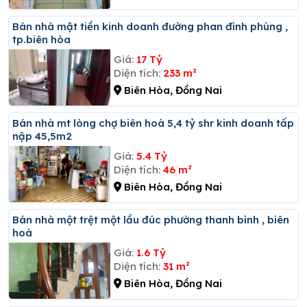
Bán nhà mặt tiền kinh doanh đường phan đình phùng ,
tp.biên hòa
Giá:
17 Tỷ
Diện tích:
233 m²
Biên Hòa, Đồng Nai
Bán nhà mt lòng chợ biên hoà 5,4 tỷ shr kinh doanh tấp
nập 45,5m2
Giá:
5.4 Tỷ
Diện tích:
46 m²
Biên Hòa, Đồng Nai
Bán nhà một trệt một lầu đúc phường thanh bình , biên
hoà
Giá:
1.6 Tỷ
Diện tích:
31 m²
Biên Hòa, Đồng Nai