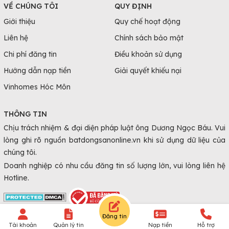
VỀ CHÚNG TÔI
QUY ĐỊNH
Giới thiệu
Quy chế hoạt động
Liên hệ
Chính sách bảo mật
Chi phí đăng tin
Điều khoản sử dụng
Hướng dẫn nạp tiền
Giải quyết khiếu nại
Vinhomes Hóc Môn
THÔNG TIN
Chịu trách nhiệm & đại diện pháp luật ông Dương Ngọc Báu. Vui
lòng ghi rõ nguồn batdongsanonline.vn khi sử dụng dữ liệu của
chúng tôi.
Doanh nghiệp có nhu cầu đăng tin số lượng lớn, vui lòng liên hệ
Hotline.
Đăng tin
© Copyright 2010 - 2026 Batdongsanonline.vn.
Tài khoản
Quản lý tin
Nạp tiền
Hỗ trợ