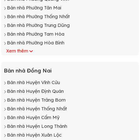
Bán nhà Phường Tân Mai
Bán nhà Phường Thống Nhất
Bán nhà Phường Trung Dũng
Bán nhà Phường Tam Hòa
Bán nhà Phường Hòa Bình
Xem thêm
Bán nhà Phường Quyết Thắng
Bán nhà Phường Thanh Bình
Bán nhà Phường Bình Đa
Bán nhà Đồng Nai
Bán nhà Phường An Bình
Bán nhà Huyện Vĩnh Cửu
Bán nhà Phường Bửu Hòa
Bán nhà Huyện Định Quán
Bán nhà Phường Long Bình Tân
Bán nhà Huyện Trảng Bom
Bán nhà Phường Tân Vạn
Bán nhà Huyện Thống Nhất
Bán nhà Phường Tân Hạnh
Bán nhà Huyện Cẩm Mỹ
Bán nhà Phường Hiệp Hòa
Bán nhà Huyện Long Thành
Bán nhà Phường Hóa An
Bán nhà Huyện Xuân Lộc
Bán nhà Phường An Hòa