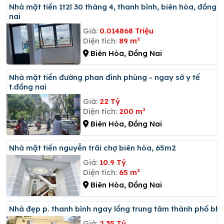
Nhà mặt tiền 1t2l 30 tháng 4, thanh bình, biên hòa, đồng
nai
Giá:
0.014868 Triệu
Diện tích:
89 m²
Biên Hòa, Đồng Nai
Nhà mặt tiền đường phan đình phùng - ngay sở y tế
t.đồng nai
Giá:
22 Tỷ
Diện tích:
200 m²
Biên Hòa, Đồng Nai
Nhà mặt tiền nguyễn trãi chợ biên hòa, 65m2
Giá:
10.9 Tỷ
Diện tích:
65 m²
Biên Hòa, Đồng Nai
Nhà đẹp p. thanh bình ngay lồng trung tâm thành phố bh
Giá:
2.35 Tỷ