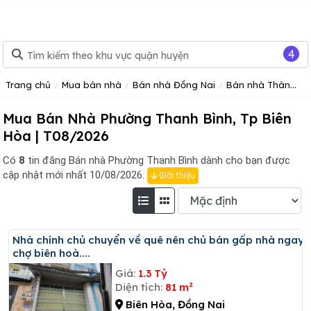
4
Trang chủ
Mua bán nhà
Bán nhà Đồng Nai
Bán nhà Thành phố Biên Hòa
Mua Bán Nhà Phường Thanh Bình, Tp Biên
Hòa | T08/2026
Có
8
tin đăng
Bán nhà Phường Thanh Bình dành cho bạn được
cập nhật mới nhất 10/08/2026.
Giới thiệu
Nhà chính chủ chuyển về quê nên chủ bán gấp nhà ngay
chợ biên hoà....
Giá:
1.3 Tỷ
Diện tích:
81 m²
Biên Hòa, Đồng Nai