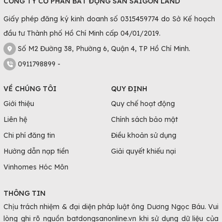
CÔNG TY CỔ PHẦN BẤT ĐỘNG SẢN SAIGON LAND
Giấy phép đăng ký kinh doanh số 0315459774 do Sở Kế hoạch
đầu tư Thành phố Hồ Chí Minh cấp 04/01/2019.
Số M2 Đường 38, Phường 6, Quận 4, TP Hồ Chí Minh.
0911798899 -
VỀ CHÚNG TÔI
QUY ĐỊNH
Giới thiệu
Quy chế hoạt động
Liên hệ
Chính sách bảo mật
Chi phí đăng tin
Điều khoản sử dụng
Hướng dẫn nạp tiền
Giải quyết khiếu nại
Vinhomes Hóc Môn
THÔNG TIN
Chịu trách nhiệm & đại diện pháp luật ông Dương Ngọc Báu. Vui
lòng ghi rõ nguồn batdongsanonline.vn khi sử dụng dữ liệu của