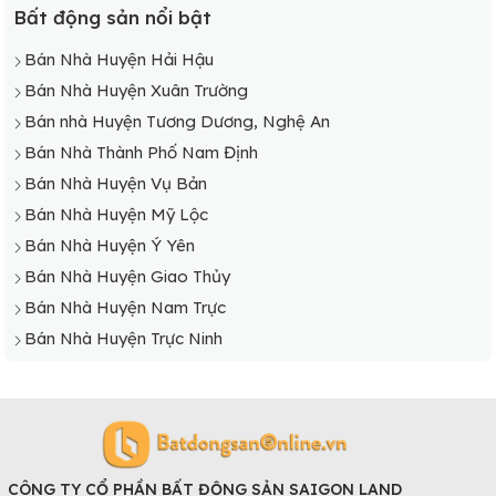
Bất động sản nổi bật
Bán Nhà Xã Hải Trung
Bán Nhà Xã Hải Vân
Bán Nhà Huyện Hải Hậu
Bán Nhà Xã Hải Xuân
Bán Nhà Huyện Xuân Trường
Bán nhà Huyện Tương Dương, Nghệ An
Bán Nhà Thành Phố Nam Định
Bán Nhà Huyện Vụ Bản
Bán Nhà Huyện Mỹ Lộc
Bán Nhà Huyện Ý Yên
Bán Nhà Huyện Giao Thủy
Bán Nhà Huyện Nam Trực
Bán Nhà Huyện Trực Ninh
CÔNG TY CỔ PHẦN BẤT ĐỘNG SẢN SAIGON LAND