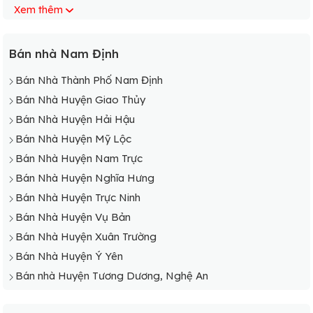
Xem thêm
Bán Nhà Xã Hải Long
Bán Nhà Xã Hải Lý
Bán Nhà Xã Hải Minh
Bán nhà Nam Định
Bán Nhà Xã Hải Nam
Bán Nhà Thành Phố Nam Định
Bán Nhà Xã Hải Ninh
Bán Nhà Huyện Giao Thủy
Bán Nhà Xã Hải Phong
Bán Nhà Huyện Hải Hậu
Bán Nhà Xã Hải Phú
Bán Nhà Huyện Mỹ Lộc
Bán Nhà Xã Hải Phúc
Bán Nhà Huyện Nam Trực
Bán Nhà Xã Hải Phương
Bán Nhà Huyện Nghĩa Hưng
Bán Nhà Xã Hải Quang
Bán Nhà Huyện Trực Ninh
Bán Nhà Xã Hải Sơn
Bán Nhà Huyện Vụ Bản
Bán Nhà Xã Hải Tân
Bán Nhà Huyện Xuân Trường
Bán Nhà Xã Hải Tây
Bán Nhà Huyện Ý Yên
Bán Nhà Xã Hải Thanh
Bán nhà Huyện Tương Dương, Nghệ An
Bán Nhà Xã Hải Toàn
Bán Nhà Xã Hải Triều