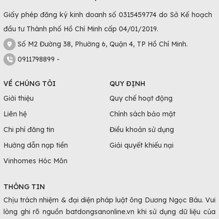
Giấy phép đăng ký kinh doanh số 0315459774 do Sở Kế hoạch
đầu tư Thành phố Hồ Chí Minh cấp 04/01/2019.
Số M2 Đường 38, Phường 6, Quận 4, TP Hồ Chí Minh.
0911798899 -
VỀ CHÚNG TÔI
QUY ĐỊNH
Giới thiệu
Quy chế hoạt động
Liên hệ
Chính sách bảo mật
Chi phí đăng tin
Điều khoản sử dụng
Hướng dẫn nạp tiền
Giải quyết khiếu nại
Vinhomes Hóc Môn
THÔNG TIN
Chịu trách nhiệm & đại diện pháp luật ông Dương Ngọc Báu. Vui
lòng ghi rõ nguồn batdongsanonline.vn khi sử dụng dữ liệu của