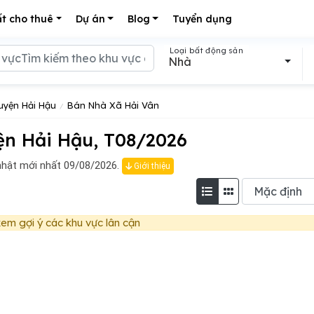
t cho thuê
Dự án
Blog
Tuyển dụng
Loại bất động sản
Nhà
uyện Hải Hậu
Bán Nhà Xã Hải Vân
n Hải Hậu, T08/2026
hật mới nhất 09/08/2026.
Giới thiệu
em gợi ý các khu vực lân cận