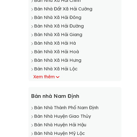
Bán Nhà Xã Hải Chính
Bán Nhà Đất Xã Hải Cường
Bán Nhà Xã Hải Đông
Bán Nhà Xã Hải Đường
Bán Nhà Xã Hải Giang
Bán Nhà Xã Hải Hà
Bán Nhà Xã Hải Hoà
Bán Nhà Xã Hải Hưng
Bán Nhà Xã Hải Lộc
Xem thêm
Bán Nhà Xã Hải Long
Bán Nhà Xã Hải Lý
Bán Nhà Xã Hải Minh
Bán nhà Nam Định
Bán Nhà Xã Hải Nam
Bán Nhà Thành Phố Nam Định
Bán Nhà Xã Hải Ninh
Bán Nhà Huyện Giao Thủy
Bán Nhà Xã Hải Phong
Bán Nhà Huyện Hải Hậu
Bán Nhà Xã Hải Phú
Bán Nhà Huyện Mỹ Lộc