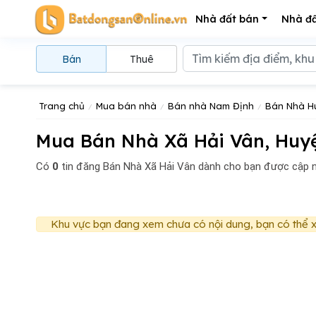
Nhà đất bán
Nhà đấ
Bán
Thuê
Trang chủ
Mua bán nhà
Bán nhà Nam Định
Bán Nhà H
Mua Bán Nhà Xã Hải Vân, Huyệ
Có
0
tin đăng
Bán Nhà Xã Hải Vân dành cho bạn được cập n
Khu vực bạn đang xem chưa có nội dung, bạn có thể x