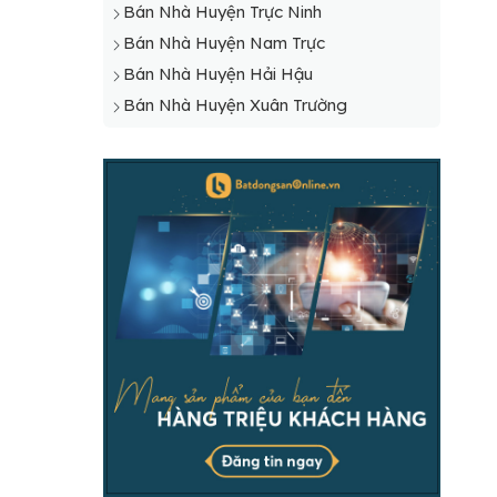
Bán Nhà Huyện Trực Ninh
Bán Nhà Huyện Nam Trực
Bán Nhà Huyện Hải Hậu
Bán Nhà Huyện Xuân Trường