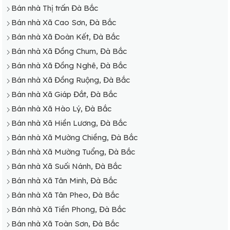
Bán nhà Thị trấn Đà Bắc
Bán nhà Xã Cao Sơn, Đà Bắc
Bán nhà Xã Đoàn Kết, Đà Bắc
Bán nhà Xã Đồng Chum, Đà Bắc
Bán nhà Xã Đồng Nghê, Đà Bắc
Bán nhà Xã Đồng Ruộng, Đà Bắc
Bán nhà Xã Giáp Đắt, Đà Bắc
Bán nhà Xã Hào Lý, Đà Bắc
Bán nhà Xã Hiền Lương, Đà Bắc
Bán nhà Xã Mường Chiềng, Đà Bắc
Bán nhà Xã Mường Tuổng, Đà Bắc
Bán nhà Xã Suối Nánh, Đà Bắc
Bán nhà Xã Tân Minh, Đà Bắc
Bán nhà Xã Tân Pheo, Đà Bắc
Bán nhà Xã Tiền Phong, Đà Bắc
Bán nhà Xã Toàn Sơn, Đà Bắc