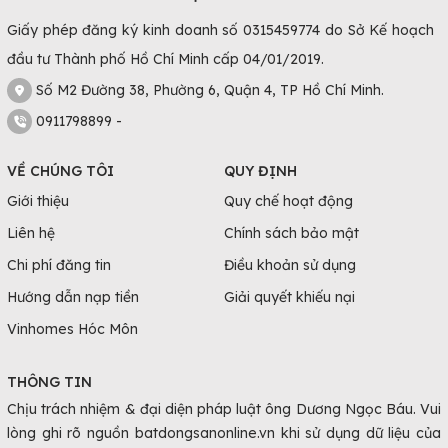
Giấy phép đăng ký kinh doanh số 0315459774 do Sở Kế hoạch
đầu tư Thành phố Hồ Chí Minh cấp 04/01/2019.
Số M2 Đường 38, Phường 6, Quận 4, TP Hồ Chí Minh.
0911798899 -
VỀ CHÚNG TÔI
QUY ĐỊNH
Giới thiệu
Quy chế hoạt động
Liên hệ
Chính sách bảo mật
Chi phí đăng tin
Điều khoản sử dụng
Hướng dẫn nạp tiền
Giải quyết khiếu nại
Vinhomes Hóc Môn
THÔNG TIN
Chịu trách nhiệm & đại diện pháp luật ông Dương Ngọc Báu. Vui
lòng ghi rõ nguồn batdongsanonline.vn khi sử dụng dữ liệu của