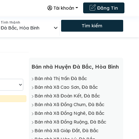
Tài khoản
Đăng Tin
Tỉnh thành
Tìm kiếm
Đà Bắc, Hòa Bình
Bán nhà Huyện Đà Bắc, Hòa Bình
Bán nhà Thị trấn Đà Bắc
Bán nhà Xã Cao Sơn, Đà Bắc
Bán nhà Xã Đoàn Kết, Đà Bắc
Bán nhà Xã Đồng Chum, Đà Bắc
Bán nhà Xã Đồng Nghê, Đà Bắc
Bán nhà Xã Đồng Ruộng, Đà Bắc
Bán nhà Xã Giáp Đắt, Đà Bắc