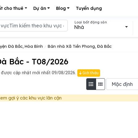
t cho thuê
Dự án
Blog
Tuyển dụng
Loại bất động sản
Nhà
yện Đà Bắc, Hòa Bình
Bán nhà Xã Tiền Phong, Đà Bắc
à Bắc - T08/2026
 được cập nhật mới nhất 09/08/2026.
Giới thiệu
em gợi ý các khu vực lân cận