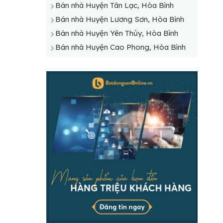
Bán nhà Huyện Tân Lạc, Hòa Bình
Bán nhà Huyện Lương Sơn, Hòa Bình
Bán nhà Huyện Yên Thủy, Hòa Bình
Bán nhà Huyện Cao Phong, Hòa Bình