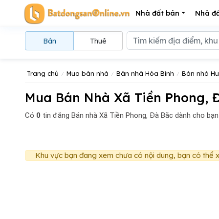
Nhà đất bán
Nhà đấ
Bán
Thuê
Trang chủ
Mua bán nhà
Bán nhà Hòa Bình
Bán nhà Hu
Mua Bán Nhà Xã Tiền Phong, Đ
Có
0
tin đăng
Bán nhà Xã Tiền Phong, Đà Bắc dành cho bạn
Khu vực bạn đang xem chưa có nội dung, bạn có thể x