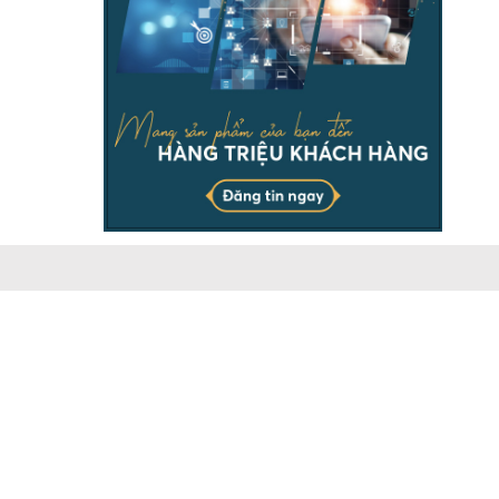
THÔNG TIN
Chịu trách nhiệm & đại diện pháp luật ông Dương Ngọc
Báu. Vui lòng ghi rõ nguồn batdongsanonline.vn khi sử
dụng dữ liệu của chúng tôi.
Doanh nghiệp có nhu cầu đăng tin số lượng lớn, vui lòng