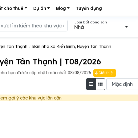
t cho thuê
Dự án
Blog
Tuyển dụng
Loại bất động sản
Nhà
yện Tân Thạnh
Bán nhà xã Kiến Bình, Huyện Tân Thạnh
yện Tân Thạnh | T08/2026
 cho bạn được cập nhật mới nhất 08/08/2026.
Giới thiệu
em gợi ý các khu vực lân cận