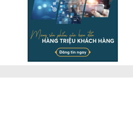
THÔNG TIN
Chịu trách nhiệm & đại diện pháp luật ông Dương Ngọc
Báu. Vui lòng ghi rõ nguồn batdongsanonline.vn khi sử
dụng dữ liệu của chúng tôi.
Doanh nghiệp có nhu cầu đăng tin số lượng lớn, vui lòng