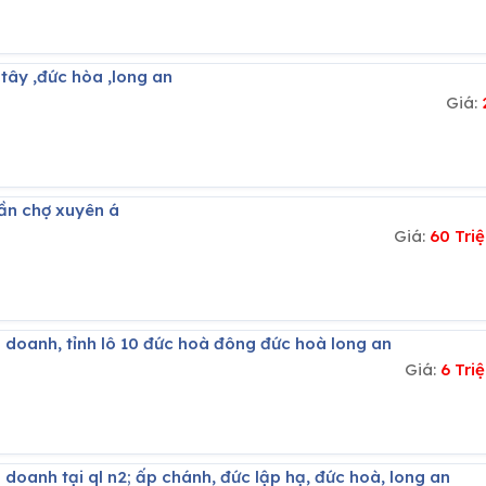
 tây ,đức hòa ,long an
Giá:
gần chợ xuyên á
Giá:
60 Tri
h doanh, tỉnh lô 10 đức hoà đông đức hoà long an
Giá:
6 Tri
 doanh tại ql n2; ấp chánh, đức lập hạ, đức hoà, long an