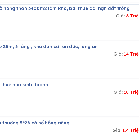
 ở nông thôn 3400m2 làm kho, bãi thuê dài hạn đất trống
Giá:
6 Tri
5x25m, 3 tầng , khu dân cư tân đức, long an
Giá:
14 Tr
o thuê nhà kinh doanh
Giá:
18 Tr
à thượng 5*28 có sổ hồng riêng
Giá:
1.4 Tr