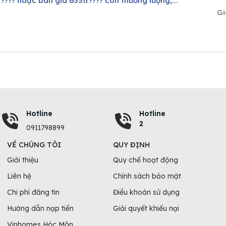
 4tr???? hoặc bán giá 655tr???? còn thương lượng,...
Gi
Hotline
Hotline
2
0911798899
VỀ CHÚNG TÔI
QUY ĐỊNH
Giới thiệu
Quy chế hoạt động
Liên hệ
Chính sách bảo mật
Chi phí đăng tin
Điều khoản sử dụng
Hướng dẫn nạp tiền
Giải quyết khiếu nại
Vinhomes Hóc Môn