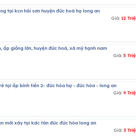
ằng tại kcn hải sơn huyện đức hoà hạ long an
Giá:
12 Tr
an, ấp giồng lớn, huyện đức hoà, xã mỹ hạnh nam
Giá:
5 Tri
rẻ tại ấp bình tiền 2- đức hòa hạ - đức hòa - long an
Giá:
9 Tri
ăn mới xây tại kdc tân đức đức hòa long an
Giá:
3 Tr