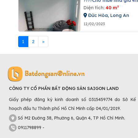
????cho thuê nhà giá
Diện tích:
40 m²
Đức Hòa, Long An
12/02/2023
1
2
»
CÔNG TY CỔ PHẦN BẤT ĐỘNG SẢN SAIGON LAND
Giấy phép đăng ký kinh doanh số 0315459774 do Sở Kế
hoạch đầu tư Thành phố Hồ Chí Minh cấp 04/01/2019.
Số M2 Đường 38, Phường 6, Quận 4, TP Hồ Chí Minh.
0911798899 -