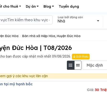
t cho thuê
Dự án
Blog
Tuyển dụng
Loại bất động sản
Nhà
yện Đức Hòa
Bán nhà xã Hiệp Hòa, Huyện Đức Hòa
yện Đức Hòa | T08/2026
cho bạn được cập nhật mới nhất 09/08/2026.
Giới thiệu
em gợi ý các khu vực lân cận
ăn tại mỹ hạnh bắc
Giá:
30 Tri