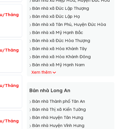
Bán nhà xã Hiệp Hòa, Huyện Đức Hòa
Bán nhà xã Đức Lập Thượng
ệu/Tháng
Bán nhà xã Đức Lập Hạ
Bán nhà xã Tân Phú, Huyện Đức Hòa
Bán nhà xã Mỹ Hạnh Bắc
Bán nhà xã Đức Hòa Thượng
Bán nhà xã Hòa Khánh Tây
iệu/Tháng
Bán nhà xã Hòa Khánh Đông
Bán nhà xã Mỹ Hạnh Nam
Xem thêm
Bán nhà xã Hòa Khánh Nam
Bán nhà xã Đức Hòa Đông
iệu/Tháng
Bán nhà xã Đức Hòa Hạ
Bán nhà Long An
Bán nhà xã Hựu Thạnh
Bán nhà Thành phố Tân An
Bán nhà Thị xã Kiến Tường
Bán nhà Huyện Tân Hưng
iệu/Tháng
Bán nhà Huyện Vĩnh Hưng