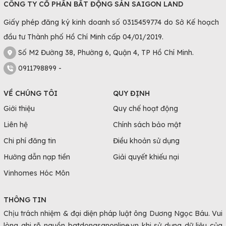
CÔNG TY CỔ PHẦN BẤT ĐỘNG SẢN SAIGON LAND
Giấy phép đăng ký kinh doanh số 0315459774 do Sở Kế hoạch
đầu tư Thành phố Hồ Chí Minh cấp 04/01/2019.
Số M2 Đường 38, Phường 6, Quận 4, TP Hồ Chí Minh.
0911798899 -
VỀ CHÚNG TÔI
QUY ĐỊNH
Giới thiệu
Quy chế hoạt động
Liên hệ
Chính sách bảo mật
Chi phí đăng tin
Điều khoản sử dụng
Hướng dẫn nạp tiền
Giải quyết khiếu nại
Vinhomes Hóc Môn
THÔNG TIN
Chịu trách nhiệm & đại diện pháp luật ông Dương Ngọc Báu. Vui
lòng ghi rõ nguồn batdongsanonline.vn khi sử dụng dữ liệu của