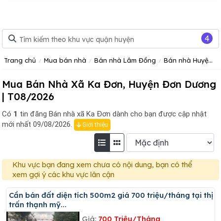
4
Trang chủ
Mua bán nhà
Bán nhà Lâm Đồng
Bán nhà Huyện Đơn Dương
Mua Bán Nhà Xã Ka Đơn, Huyện Đơn Dương
| T08/2026
Có
1
tin đăng
Bán nhà xã Ka Đơn dành cho bạn được cập nhật
mới nhất 09/08/2026.
Giới thiệu
Khu vực bạn đang xem chưa có nội dung, bạn có thể
xem gợi ý các khu vực lân cận
Cần bán đất diện tích 500m2 giá 700 triệu/tháng tại thị
trấn thạnh mỹ...
Giá:
700 Triệu/Tháng