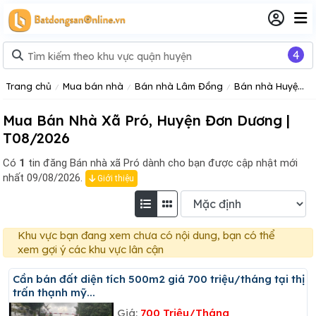
4
Trang chủ
Mua bán nhà
Bán nhà Lâm Đồng
Bán nhà Huyện Đơn Dương
Mua Bán Nhà Xã Pró, Huyện Đơn Dương |
T08/2026
Có
1
tin đăng
Bán nhà xã Pró dành cho bạn được cập nhật mới
nhất 09/08/2026.
Giới thiệu
Khu vực bạn đang xem chưa có nội dung, bạn có thể
xem gợi ý các khu vực lân cận
Cần bán đất diện tích 500m2 giá 700 triệu/tháng tại thị
trấn thạnh mỹ...
Giá:
700 Triệu/Tháng