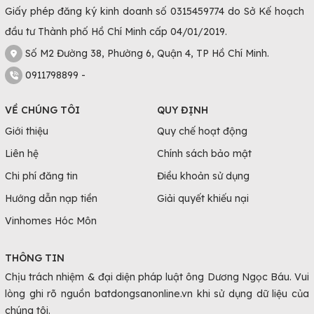
Giấy phép đăng ký kinh doanh số 0315459774 do Sở Kế hoạch
đầu tư Thành phố Hồ Chí Minh cấp 04/01/2019.
Số M2 Đường 38, Phường 6, Quận 4, TP Hồ Chí Minh.
0911798899 -
VỀ CHÚNG TÔI
QUY ĐỊNH
Giới thiệu
Quy chế hoạt động
Liên hệ
Chính sách bảo mật
Chi phí đăng tin
Điều khoản sử dụng
Hướng dẫn nạp tiền
Giải quyết khiếu nại
Vinhomes Hóc Môn
THÔNG TIN
Chịu trách nhiệm & đại diện pháp luật ông Dương Ngọc Báu. Vui
lòng ghi rõ nguồn batdongsanonline.vn khi sử dụng dữ liệu của
chúng tôi.