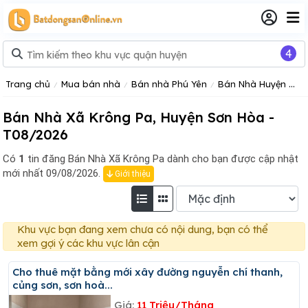
4
Trang chủ
Mua bán nhà
Bán nhà Phú Yên
Bán Nhà Huyện Sơn Hòa Tỉnh Phú Yên
Bán Nhà Xã Krông Pa, Huyện Sơn Hòa -
T08/2026
Có
1
tin đăng
Bán Nhà Xã Krông Pa dành cho bạn được cập nhật
mới nhất 09/08/2026.
Giới thiệu
Khu vực bạn đang xem chưa có nội dung, bạn có thể
xem gợi ý các khu vực lân cận
Cho thuê mặt bằng mới xây đường nguyễn chí thanh,
củng sơn, sơn hoà...
Giá:
11 Triệu/Tháng