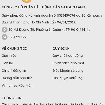
CÔNG TY CỔ PHẦN BẤT ĐỘNG SẢN SAIGON LAND
Giấy phép đăng ký kinh doanh số 0315459774 do Sở Kế hoạch
đầu tư Thành phố Hồ Chí Minh cấp 04/01/2019.
Số M2 Đường 38, Phường 6, Quận 4, TP Hồ Chí Minh.
0911798899 -
VỀ CHÚNG TÔI
QUY ĐỊNH
Giới thiệu
Quy chế hoạt động
Liên hệ
Chính sách bảo mật
Chi phí đăng tin
Điều khoản sử dụng
Hướng dẫn nạp tiền
Giải quyết khiếu nại
Vinhomes Hóc Môn
THÔNG TIN
Chịu trách nhiệm & đại diện pháp luật ông Dương Ngọc Báu. Vui