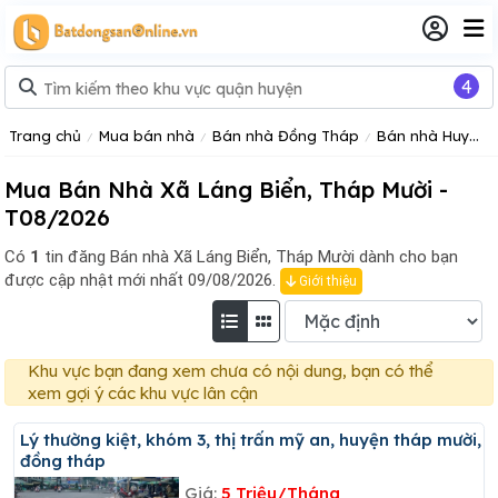
4
Trang chủ
Mua bán nhà
Bán nhà Đồng Tháp
Bán nhà Huyện Tháp Mười, Tỉnh Đồng Tháp
Mua Bán Nhà Xã Láng Biển, Tháp Mười -
T08/2026
Có
1
tin đăng
Bán nhà Xã Láng Biển, Tháp Mười dành cho bạn
được cập nhật mới nhất 09/08/2026.
Giới thiệu
Khu vực bạn đang xem chưa có nội dung, bạn có thể
xem gợi ý các khu vực lân cận
Lý thường kiệt, khóm 3, thị trấn mỹ an, huyện tháp mười,
đồng tháp
Giá:
5 Triệu/Tháng