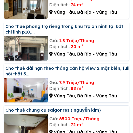
Diện tích:
74 m²
Vũng Tàu, Bà Rịa - Vũng Tàu
Cho thuê phòng trọ riêng trong khu trọ an ninh tại kđt
chí linh p10,...
Giá:
1.8 Triệu/Tháng
Diện tích:
20 m²
Vũng Tàu, Bà Rịa - Vũng Tàu
Cho thuê dài hạn theo tháng căn hộ view 2 mặt biển, full
nội thất 3...
Giá:
7.9 Triệu/Tháng
Diện tích:
88 m²
Vũng Tàu, Bà Rịa - Vũng Tàu
Cho thuê chung cư saigonres ( nguyễn kim)
Giá:
6500 Triệu/Tháng
Diện tích:
72 m²
Vũng Tàu, Bà Rịa - Vũng Tàu