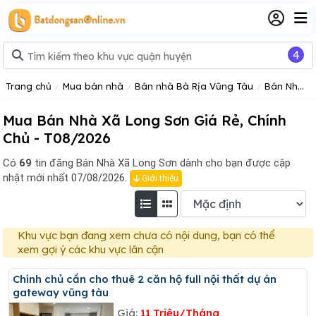
4
Trang chủ
Mua bán nhà
Bán nhà Bà Rịa Vũng Tàu
Bán Nhà Vũng Tàu
Mua Bán Nhà Xã Long Sơn Giá Rẻ, Chính
Chủ - T08/2026
Có
69
tin đăng
Bán Nhà Xã Long Sơn dành cho bạn được cập
nhật mới nhất 07/08/2026.
Giới thiệu
Khu vực bạn đang xem chưa có nội dung, bạn có thể
xem gợi ý các khu vực lân cận
Chính chủ cần cho thuê 2 căn hộ full nội thất dự án
gateway vũng tàu
Giá:
11 Triệu/Tháng