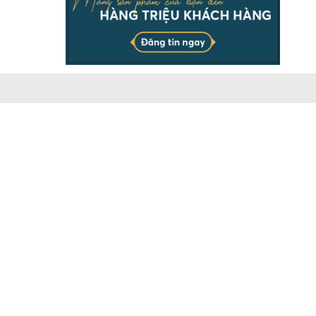
THÔNG TIN
Chịu trách nhiệm & đại diện pháp luật ông Dương Ngọc
Báu. Vui lòng ghi rõ nguồn batdongsanonline.vn khi sử
dụng dữ liệu của chúng tôi.
Doanh nghiệp có nhu cầu đăng tin số lượng lớn, vui lòng
liên hệ Hotline.