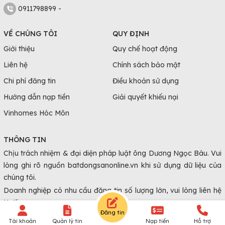
0911798899 -
VỀ CHÚNG TÔI
QUY ĐỊNH
Giới thiệu
Quy chế hoạt động
Liên hệ
Chính sách bảo mật
Chi phí đăng tin
Điều khoản sử dụng
Hướng dẫn nạp tiền
Giải quyết khiếu nại
Vinhomes Hóc Môn
THÔNG TIN
Chịu trách nhiệm & đại diện pháp luật ông Dương Ngọc Báu. Vui
lòng ghi rõ nguồn batdongsanonline.vn khi sử dụng dữ liệu của
chúng tôi.
Doanh nghiệp có nhu cầu đăng tin số lượng lớn, vui lòng liên hệ
Hotline.
Đăng tin
Tài khoản
Quản lý tin
Nạp tiền
Hỗ trợ