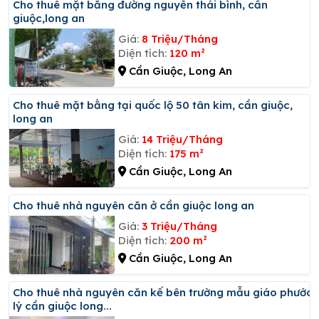
Cho thuê mặt bằng đường nguyễn thái bình, cần
giuộc,long an
Giá:
8 Triệu/Tháng
Diện tích:
120 m²
Cần Giuộc, Long An
Cho thuê mặt bằng tại quốc lộ 50 tân kim, cần giuộc,
long an
Giá:
14 Triệu/Tháng
Diện tích:
175 m²
Cần Giuộc, Long An
Cho thuê nhà nguyên căn ở cần giuộc long an
Giá:
3 Triệu/Tháng
Diện tích:
200 m²
Cần Giuộc, Long An
Cho thuê nhà nguyên căn kế bên trường mẫu giáo phước
lý cần giuộc long...