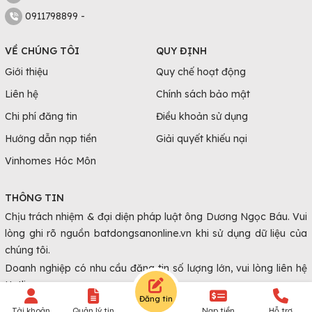
0911798899 -
VỀ CHÚNG TÔI
QUY ĐỊNH
Giới thiệu
Quy chế hoạt động
Liên hệ
Chính sách bảo mật
Chi phí đăng tin
Điều khoản sử dụng
Hướng dẫn nạp tiền
Giải quyết khiếu nại
Vinhomes Hóc Môn
THÔNG TIN
Chịu trách nhiệm & đại diện pháp luật ông Dương Ngọc Báu. Vui
lòng ghi rõ nguồn batdongsanonline.vn khi sử dụng dữ liệu của
chúng tôi.
Doanh nghiệp có nhu cầu đăng tin số lượng lớn, vui lòng liên hệ
Hotline.
Đăng tin
Tài khoản
Quản lý tin
Nạp tiền
Hỗ trợ