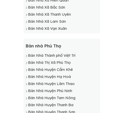
Bán Nhà Xã Hiền Quan
Bán Nhà Xã Bắc Sơn
Bán Nhà Xã Thanh Uyên
Bán Nhà Xã Lam Sơn
Bán Nhà Xã Vạn Xuân
Bán nhà Phú Thọ
Bán Nhà Thành phố Việt Trì
Bán Nhà Thị Xã Phú Thọ
Bán Nhà Huyện Cẩm Khê
Bán Nhà Huyện Hạ Hoà
Bán Nhà Huyện Lâm Thao
Bán Nhà Huyện Phù Ninh
Bán Nhà Huyện Tam Nông
Bán Nhà Huyện Thanh Ba
Bán Nhà Huyện Thanh Sơn