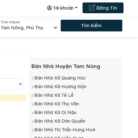
Tài khoản
Đăng Tin
Tỉnh thành
Tìm kiếm
Tam Nông, Phú Thọ
Bán Nhà Huyện Tam Nông
Bán Nhà Xã Quang Húc
Bán Nhà Xã Hương Nộn
Bán Nhà Xã Tề Lễ
Bán Nhà Xã Thọ Văn
Bán Nhà Xã Dị Nậu
Bán Nhà Xã Dân Quyền
Bán Nhà Thị Trấn Hưng Hoá