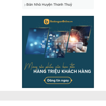
Bán Nhà Huyện Thanh Thuỷ