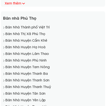
Xem thêm
Bán Nhà Xã Tân Lập
Bán Nhà Xã Yên Lãng
Bán Nhà Xã Yên Lương
Bán nhà Phú Thọ
Bán Nhà Xã Thượng Cửu
Bán Nhà Thành phố Việt Trì
Bán Nhà Xã Lương Nha
Bán Nhà Thị Xã Phú Thọ
Bán Nhà Xã Yên Sơn
Bán Nhà Huyện Cẩm Khê
Bán Nhà Xã Tinh Nhuệ
Bán Nhà Huyện Hạ Hoà
Bán Nhà Huyện Lâm Thao
Bán Nhà Huyện Phù Ninh
Bán Nhà Huyện Tam Nông
Bán Nhà Huyện Thanh Ba
Bán Nhà Huyện Thanh Sơn
Bán Nhà Huyện Thanh Thuỷ
Bán Nhà Huyện Tân Sơn
Bán Nhà Huyện Yên Lập