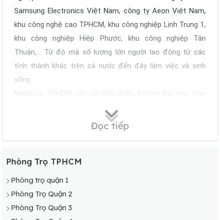
Samsung Electronics Việt Nam, công ty Aeon Việt Nam,
khu công nghệ cao TPHCM, khu công nghiệp Linh Trung 1,
khu công nghiệp Hiệp Phước, khu công nghiệp Tân
Thuận,... Từ đó mà số lượng lớn người lao động từ các
tỉnh thành khác trên cả nước đến đây làm việc và sinh
sống.
Ngoài ra, TPHCM còn sở hữu nhiều trường Đại học, Cao
đẳng lớn của khu vực miền Nam như các trường thuộc Đại
học Quốc gia TPHCM, Đại học Ngoại Thương, Đại học Mỹ
Đọc tiếp
Thuật, Đại Học Luật, Đại học Mở, … tạo ra nhu cầu thuê
phòng trọ dành cho sinh viên là vô cùng lớn.
Phòng Trọ TPHCM
Tuy nhiên với mật độ dân cư ngày càng tăng, và quỹ đất
của thành phố trở nên hạn hẹp hơn, thì xu hướng thuê
Phòng trọ quận 1
phòng trọ là sự lựa chọn hàng đầu cùng với lợi ích tài chính
Phòng Trọ Quận 2
tiết kiệm và linh hoạt thay đổi địa điểm. Phòng trọ ở
Phòng Trọ Quận 3
TPHCM được chia thành nhiều phân khúc như phòng trọ