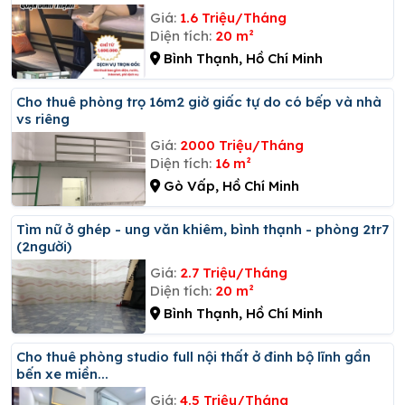
Giá:
1.6 Triệu/Tháng
Diện tích:
20 m²
Bình Thạnh, Hồ Chí Minh
Cho thuê phòng trọ 16m2 giờ giấc tự do có bếp và nhà
vs riêng
Giá:
2000 Triệu/Tháng
Diện tích:
16 m²
Gò Vấp, Hồ Chí Minh
Tìm nữ ở ghép - ung văn khiêm, bình thạnh - phòng 2tr7
(2người)
Giá:
2.7 Triệu/Tháng
Diện tích:
20 m²
Bình Thạnh, Hồ Chí Minh
Cho thuê phòng studio full nội thất ở đinh bộ lĩnh gần
bến xe miền...
Giá:
4.5 Triệu/Tháng