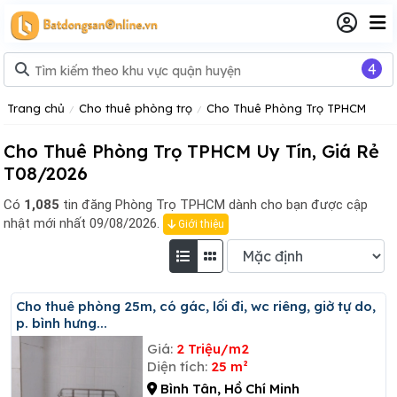
4
Trang chủ
Cho thuê phòng trọ
Cho Thuê Phòng Trọ TPHCM
Cho Thuê Phòng Trọ TPHCM Uy Tín, Giá Rẻ
T08/2026
Có
1,085
tin đăng
Phòng Trọ TPHCM dành cho bạn được cập
nhật mới nhất 09/08/2026.
Giới thiệu
Cho thuê phòng 25m, có gác, lối đi, wc riêng, giờ tự do,
p. bình hưng...
Giá:
2 Triệu/m2
Diện tích:
25 m²
Bình Tân, Hồ Chí Minh