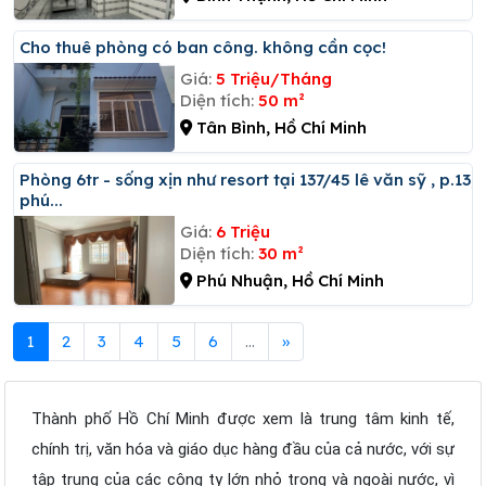
Cho thuê phòng có ban công. không cần cọc!
Giá:
5 Triệu/Tháng
Diện tích:
50 m²
Tân Bình, Hồ Chí Minh
Phòng 6tr - sống xịn như resort tại 137/45 lê văn sỹ , p.13,
phú...
Giá:
6 Triệu
Diện tích:
30 m²
Phú Nhuận, Hồ Chí Minh
1
2
3
4
5
6
...
»
Thành phố Hồ Chí Minh được xem là trung tâm kinh tế,
chính trị, văn hóa và giáo dục hàng đầu của cả nước, với sự
tập trung của các công ty lớn nhỏ trong và ngoài nước, vì