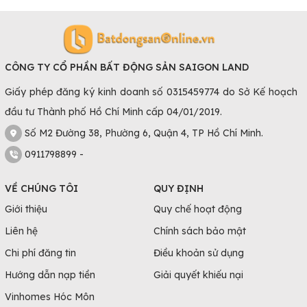
Giá thuê phòng trọ
Dựa trên khả năng tài chính và kế hoạch kinh tế lâu dài của
CÔNG TY CỔ PHẦN BẤT ĐỘNG SẢN SAIGON LAND
mỗi người mà nhu cầu lựa chọn phòng trọ có giá thuê hợp
lý là yếu tố cũng cần được quan tâm. Ngoài ra bạn có thể
Giấy phép đăng ký kinh doanh số 0315459774 do Sở Kế hoạch
tham khảo, tìm kiếm các phòng trọ cho thuê thông qua
đầu tư Thành phố Hồ Chí Minh cấp 04/01/2019.
internet để có thể so sánh giá, chủ động nắm bắt các
Số M2 Đường 38, Phường 6, Quận 4, TP Hồ Chí Minh.
thông tin về nơi muốn thuê.
0911798899 -
Bạn cũng có thể thương lượng lại giá với chủ nhà sao cho
phù hợp, nhiều chủ nhà sẵn sàng bớt hoặc hạ giá thuê nếu
VỀ CHÚNG TÔI
QUY ĐỊNH
nhận được đề xuất giá thuê ở khoảng thích hợp từ phía
Giới thiệu
Quy chế hoạt động
người thuê.
Liên hệ
Chính sách bảo mật
Trực tiếp xem phòng trước khi thuê
Chi phí đăng tin
Điều khoản sử dụng
Để đảm bảo hiệu quả thuê phòng tốt nhất, bạn nên tìm 2 -
Hướng dẫn nạp tiền
Giải quyết khiếu nại
3 căn phòng trọ để khảo sát, trực tiếp tới xem phòng
Vinhomes Hóc Môn
trước khi quyết định thuê và đặt cọc.