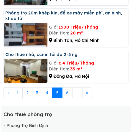
Phòng trọ 20m khép kín, để xe máy miễn phí, an ninh,
khóa từ
Giá:
1500 Triệu/Tháng
Diện tích:
20 m²
Bình Tân, Hồ Chí Minh
Cho thuê nhà, ccmn tối đa 2-3 ng
Giá:
6.4 Triệu/Tháng
Diện tích:
35 m²
Đống Đa, Hà Nội
«
1
2
3
4
5
6
...
»
Cho thuê phòng trọ
Phòng Trọ Bình Định