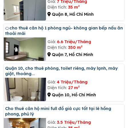
Giá:
7 Triệu/Tháng
Diện tích:
35 m²
Quận 8, Hồ Chí Minh
🍊cho thuê căn hộ 1 phòng ngủ- không gian bếp nấu ăn
thoải mái
Giá:
6.6 Triệu/Tháng
Diện tích:
350 m²
Quận 7, Hồ Chí Minh
Quận 10, cho thuê phòng, toilet riêng, máy lạnh, máy
giặt, thoáng...
Giá:
4 Triệu/Tháng
Diện tích:
27 m²
Quận 10, Hồ Chí Minh
Cho thuê căn hộ mini full đồ giá cực tốt tại lê hồng
phong, phủ lý
Giá:
3.5 Triệu/Tháng
Diện tích:
35 m²